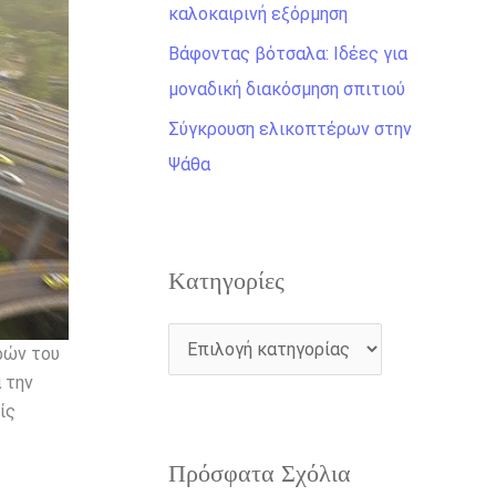
η
καλοκαιρινή εξόρμηση
γ
Βάφοντας βότσαλα: Ιδέες για
ι
μοναδική διακόσμηση σπιτιού
α
Σύγκρουση ελικοπτέρων στην
:
Ψάθα
Kατηγορίες
ρών του
 την
ίς
Πρόσφατα Σχόλια