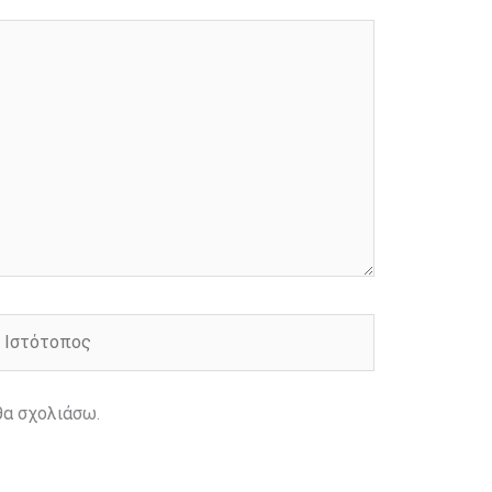
στότοπος
θα σχολιάσω.