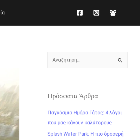
K
Ι
ία
α
σ
τ
τ
η
ο
γ
ρ
ο
ι
Α
ρ
κ
ν
ί
ό
α
ε
ζ
ς
Πρόσφατα Άρθρα
ή
τ
Παγκόσμια Ημέρα Γάτας: 4 λόγοι
η
που μας κάνουν καλύτερους
σ
Splash Water Park: Η πιο δροσερή