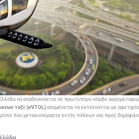
ην Ελλάδα να αναδεικνύεται σε πρωτοπόρο κόμβο αερομεταφο
μενων ταξί (eVTOL)
αναμένεται να εκτελούνται με αφετηρία
 τρόπο που μετακινούμαστε εντός πόλεων και προς δημοφιλε
Ελλάδα