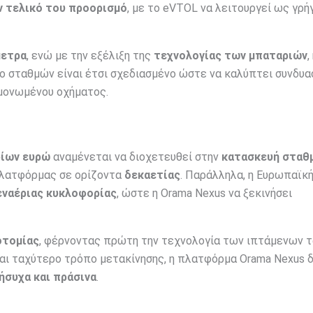
ν τελικό του προορισμό
, με το eVTOL να λειτουργεί ως γρή
μετρα
, ενώ με την εξέλιξη της
τεχνολογίας των μπαταριών
,
υο σταθμών είναι έτσι σχεδιασμένο ώστε να καλύπτει συνδυα
εμονωμένου οχήματος.
ρίων ευρώ
αναμένεται να διοχετευθεί στην
κατασκευή σταθ
πλατφόρμας σε ορίζοντα
δεκαετίας
. Παράλληλα, η Ευρωπαϊκ
εναέριας κυκλοφορίας
, ώστε η Orama Nexus να ξεκινήσει
οτομίας
, φέρνοντας πρώτη την τεχνολογία των ιπτάμενων τ
και ταχύτερο τρόπο μετακίνησης, η πλατφόρμα Orama Nexus δ
ήσυχα και πράσινα
.