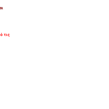
αι
ό τις