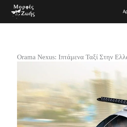
Μετάβαση
στο
Α
περιεχόμενο
Orama Nexus: Ιπτάμενα Ταξί Στην Ελλ