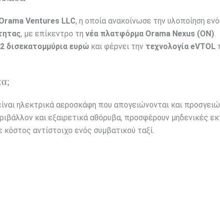
Orama Ventures LLC
, η οποία ανακοίνωσε την υλοποίηση εν
τητας
, με επίκεντρο τη
νέα πλατφόρμα Orama Nexus (ΟΝ)
.
2 δισεκατομμύρια ευρώ
και φέρνει την
τεχνολογία eVTOL
τα;
ίναι ηλεκτρικά αεροσκάφη που απογειώνονται και προσγειώ
εριβάλλον και εξαιρετικά αθόρυβα, προσφέρουν μηδενικές ε
ε κόστος αντίστοιχο ενός συμβατικού ταξί.