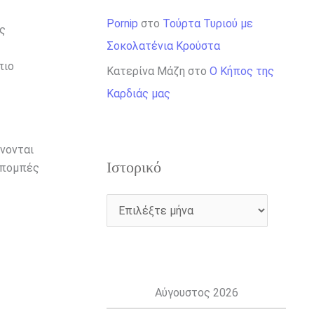
Pornip
στο
Τούρτα Τυριού με
ός
Σοκολατένια Κρούστα
πιο
Κατερίνα Μάζη
στο
Ο Κήπος της
Καρδιάς μας
νονται
Ιστορικό
κπομπές
Αύγουστος 2026