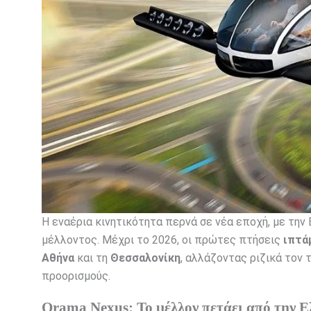
Η εναέρια κινητικότητα περνά σε νέα εποχή, με τ
μέλλοντος. Μέχρι το 2026, οι πρώτες πτήσεις
ιπτά
Αθήνα
και τη
Θεσσαλονίκη
, αλλάζοντας ριζικά τον
προορισμούς.
Orama Nexus: Το μέλλον πετάει από την 