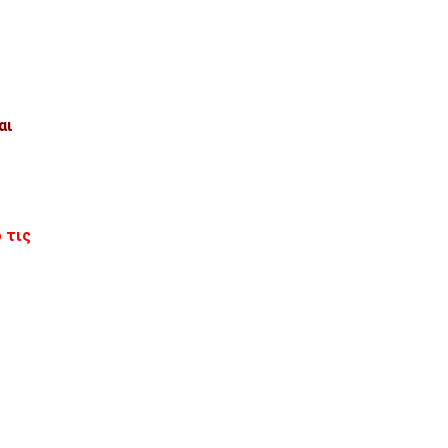
αι
 τις