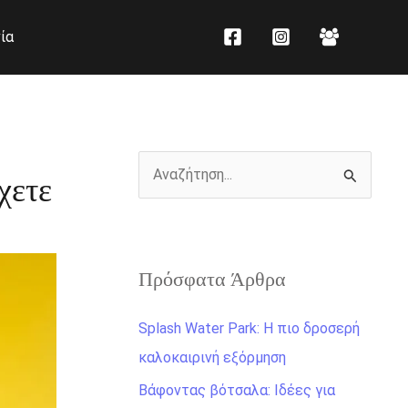
K
Ι
ία
α
σ
τ
τ
η
ο
γ
ρ
ο
ι
Α
χετε
ρ
κ
ν
ί
ό
α
ε
ζ
ς
Πρόσφατα Άρθρα
ή
τ
Splash Water Park: Η πιο δροσερή
η
καλοκαιρινή εξόρμηση
σ
Βάφοντας βότσαλα: Ιδέες για