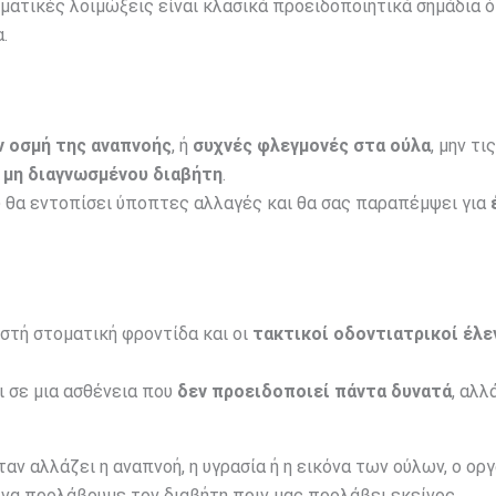
ατικές λοιμώξεις είναι κλασικά προειδοποιητικά σημάδια ό
.
ν οσμή της αναπνοής
, ή
συχνές φλεγμονές στα ούλα
, μην τις
α
μη διαγνωσμένου διαβήτη
.
υ θα εντοπίσει ύποπτες αλλαγές και θα σας παραπέμψει για
ωστή στοματική φροντίδα και οι
τακτικοί οδοντιατρικοί έλε
ι σε μια ασθένεια που
δεν προειδοποιεί πάντα δυνατά
, αλλ
ταν αλλάζει η αναπνοή, η υγρασία ή η εικόνα των ούλων, ο ορ
 να προλάβουμε τον διαβήτη πριν μας προλάβει εκείνος.