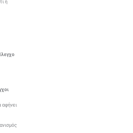
τι η
έλεγχο
γχοι
ά αφήνει
γανισμός