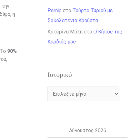
 την
Pornip
στο
Τούρτα Τυριού με
ίψα, η
Σοκολατένια Κρούστα
Κατερίνα Μάζη
στο
Ο Κήπος της
Καρδιάς μας
. Το
90%
ου,
Ιστορικό
Αύγουστος 2026