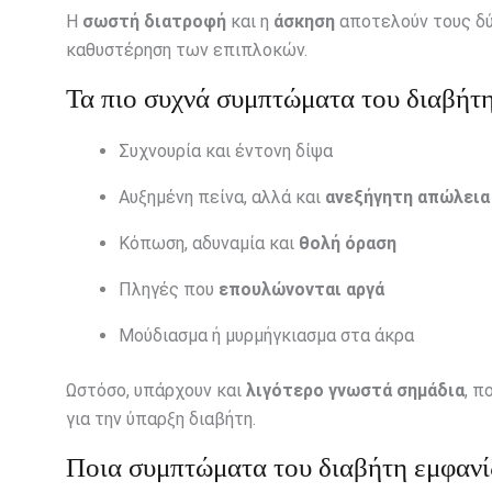
Η
σωστή διατροφή
και η
άσκηση
αποτελούν τους δύ
καθυστέρηση των επιπλοκών.
Τα πιο συχνά συμπτώματα του διαβήτ
Συχνουρία και έντονη δίψα
Αυξημένη πείνα, αλλά και
ανεξήγητη απώλεια
Κόπωση, αδυναμία και
θολή όραση
Πληγές που
επουλώνονται αργά
Μούδιασμα ή μυρμήγκιασμα στα άκρα
Ωστόσο, υπάρχουν και
λιγότερο γνωστά σημάδια
, π
για την ύπαρξη διαβήτη.
Ποια συμπτώματα του διαβήτη εμφανί