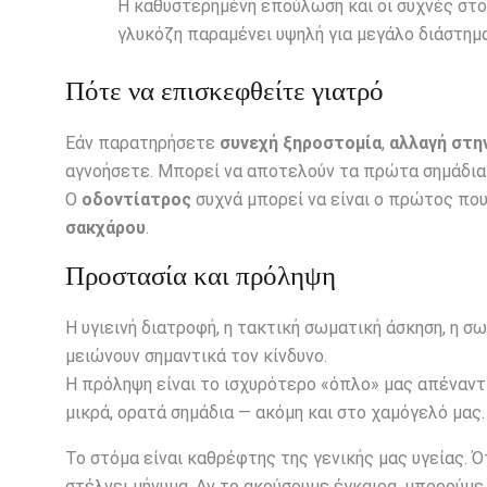
Η καθυστερημένη επούλωση και οι συχνές στομ
γλυκόζη παραμένει υψηλή για μεγάλο διάστημα
Πότε να επισκεφθείτε γιατρό
Εάν παρατηρήσετε
συνεχή ξηροστομία
,
αλλαγή στη
αγνοήσετε. Μπορεί να αποτελούν τα πρώτα σημάδι
Ο
οδοντίατρος
συχνά μπορεί να είναι ο πρώτος πο
σακχάρου
.
Προστασία και πρόληψη
Η υγιεινή διατροφή, η τακτική σωματική άσκηση, η σ
μειώνουν σημαντικά τον κίνδυνο.
Η πρόληψη είναι το ισχυρότερο «όπλο» μας απέναντ
μικρά, ορατά σημάδια — ακόμη και στο χαμόγελό μας.
Το στόμα είναι καθρέφτης της γενικής μας υγείας. Ό
στέλνει μήνυμα. Αν το ακούσουμε έγκαιρα, μπορούμε