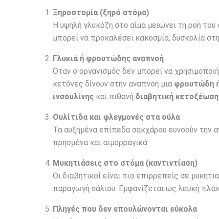
Ξηροστομία (ξηρό στόμα)
Η υψηλή γλυκόζη στο αίμα μειώνει τη ροή του
μπορεί να προκαλέσει κακοσμία, δυσκολία στ
Γλυκιά ή φρουτώδης αναπνοή
Όταν ο οργανισμός δεν μπορεί να χρησιμοποιή
κετόνες δίνουν στην αναπνοή μια
φρουτώδη ή
ινσουλίνης
και πιθανή
διαβητική κετοξέωση
Ουλίτιδα και φλεγμονές στα ούλα
Τα αυξημένα επίπεδα σακχάρου ευνοούν την α
πρησμένα και αιμορραγικά.
Μυκητιάσεις στο στόμα (καντιντίαση)
Οι διαβητικοί είναι πιο επιρρεπείς σε μυκητι
παραγωγή σάλιου. Εμφανίζεται ως λευκή πλά
Πληγές που δεν επουλώνονται εύκολα