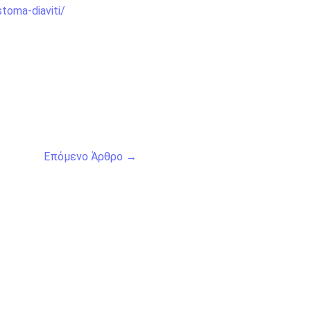
toma-diaviti/
Επόμενο Άρθρο
→