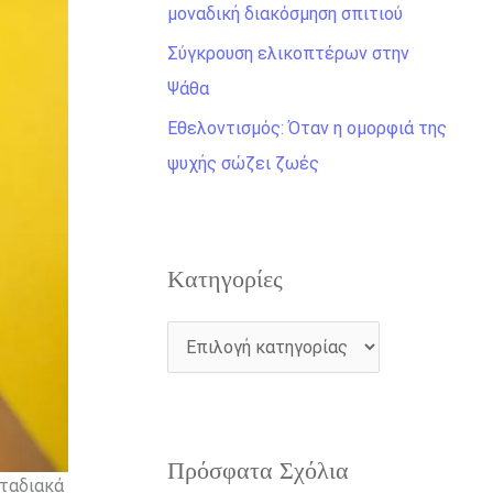
η
μοναδική διακόσμηση σπιτιού
γ
Σύγκρουση ελικοπτέρων στην
ι
Ψάθα
α
Εθελοντισμός: Όταν η ομορφιά της
:
ψυχής σώζει ζωές
Kατηγορίες
Πρόσφατα Σχόλια
σταδιακά