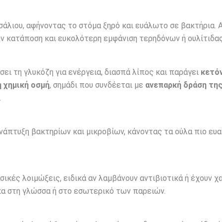
 σάλιου, αφήνοντας το στόμα ξηρό και ευάλωτο σε βακτήρια. 
ην κατάποση και ευκολότερη εμφάνιση τερηδόνων ή ουλίτιδας
σει τη γλυκόζη για ενέργεια, διασπά λίπος και παράγει
κετό
 χημική οσμή
, σημάδι που συνδέεται με
ανεπαρκή δράση τη
.
νάπτυξη βακτηρίων και μικροβίων, κάνοντας τα ούλα πιο ευα
ασικές λοιμώξεις, ειδικά αν λαμβάνουν αντιβιοτικά ή έχουν χ
κα στη γλώσσα ή στο εσωτερικό των παρειών.