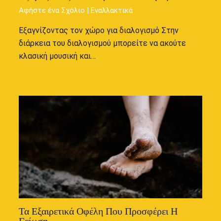
Αφήστε ένα Σχόλιο
|
Εναλλακτικά
Εξαγνίζοντας τον χώρο για διαλογισμό Στην
διάρκεια του διαλογισμού μπορείτε να ακούτε
κλασική μουσική και…
Τα Εξαιρετικά Οφέλη Που Προσφέρει Η
Γείωση