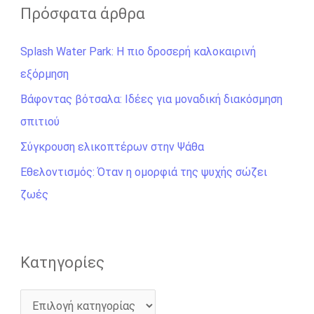
ζ
Πρόσφατα άρθρα
ή
Splash Water Park: Η πιο δροσερή καλοκαιρινή
τ
εξόρμηση
η
σ
Βάφοντας βότσαλα: Ιδέες για μοναδική διακόσμηση
η
σπιτιού
γ
Σύγκρουση ελικοπτέρων στην Ψάθα
ι
Εθελοντισμός: Όταν η ομορφιά της ψυχής σώζει
α
ζωές
:
Kατηγορίες