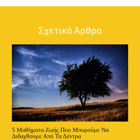
Σχετικά Άρθρα
5 Μαθήματα Ζωής Που Μπορούμε Να
Διδαχθούμε Από Τα Δέντρα