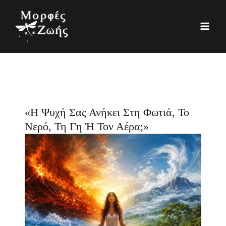
Μετάβαση
K
Ι
στο
α
σ
περιεχόμενο
τ
τ
η
ο
γ
ρ
ο
ι
ρ
κ
«Η Ψυχή Σας Ανήκει Στη Φωτιά, Το
ί
ό
Νερό, Τη Γη Ή Τον Αέρα;»
ε
ς