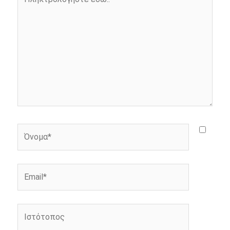
k
e
k
εδώ..
r
Όνομα*
Email*
Ιστότοπος