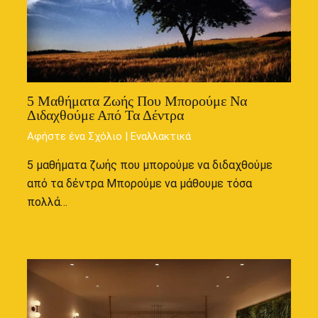
5 Μαθήματα Ζωής Που Μπορούμε Να
Διδαχθούμε Από Τα Δέντρα
Αφήστε ένα Σχόλιο
|
Εναλλακτικά
5 μαθήματα ζωής που μπορούμε να διδαχθούμε
από τα δέντρα Μπορούμε να μάθουμε τόσα
πολλά…