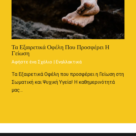
Τα Εξαιρετικά Οφέλη Που Προσφέρει Η
Γείωση
Αφήστε ένα Σχόλιο
|
Εναλλακτικά
Τα Εξαιρετικά Οφέλη που προσφέρει η Γείωση στη
Σωματική και Ψυχική Υγεία! Η καθημερινότητά
μας…