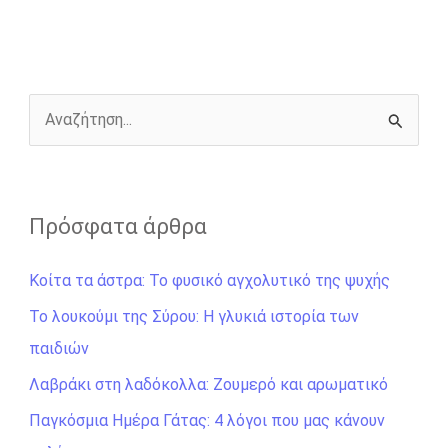
b
e
t
r
l
L
e
o
n
e
i
o
g
r
n
k
e
k
r
Α
ν
α
ζ
Πρόσφατα άρθρα
ή
Κοίτα τα άστρα: Το φυσικό αγχολυτικό της ψυχής
τ
η
Το λουκούμι της Σύρου: Η γλυκιά ιστορία των
σ
παιδιών
η
Λαβράκι στη λαδόκολλα: Ζουμερό και αρωματικό
γ
Παγκόσμια Ημέρα Γάτας: 4 λόγοι που μας κάνουν
ι