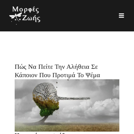
Μετάβαση
K
Ι
στο
α
σ
περιεχόμενο
τ
τ
η
ο
γ
ρ
ο
ι
ρ
κ
Πώς Να Πείτε Την Αλήθεια Σε
ί
ό
Κάποιον Που Προτιμά Το Ψέμα
ε
ς