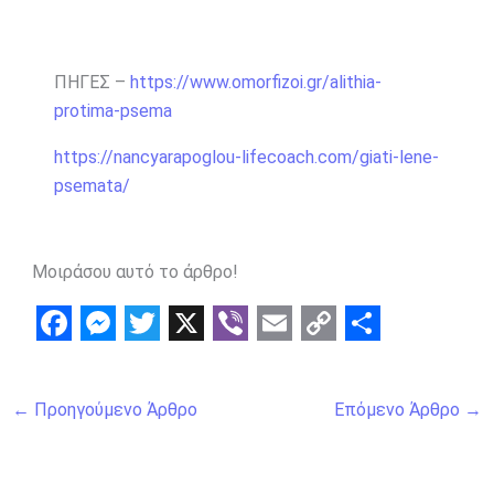
ΠΗΓΕΣ –
https://www.omorfizoi.gr/alithia-
protima-psema
https://nancyarapoglou-lifecoach.com/giati-lene-
psemata/
Μοιράσου αυτό το άρθρο!
F
M
T
X
V
E
C
S
a
e
w
i
m
o
h
←
Προηγούμενο Άρθρο
Επόμενο Άρθρο
→
c
s
i
b
a
p
a
e
s
t
e
i
y
r