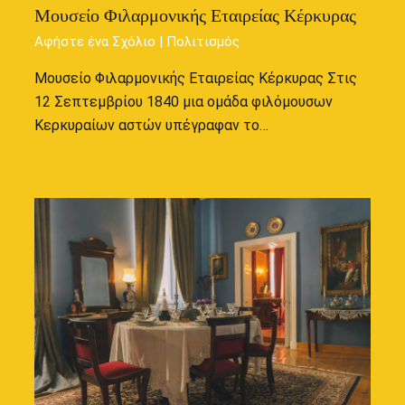
Μουσείο Φιλαρμονικής Εταιρείας Κέρκυρας
Αφήστε ένα Σχόλιο
|
Πολιτισμός
Μουσείο Φιλαρμονικής Εταιρείας Κέρκυρας Στις
12 Σεπτεμβρίου 1840 μια ομάδα φιλόμουσων
Κερκυραίων αστών υπέγραφαν το…