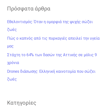
ζ
Πρόσφατα άρθρα
ή
Εθελοντισμός: Όταν η ομορφιά της ψυχής σώζει
τ
ζωές
η
σ
Πώς ο καπνός από τις πυρκαγιές απειλεί την υγεία
η
μας
γ
Στάχτη το 64% των δασών της Αττικής σε μόλις 9
ι
χρόνια
α
Drones διάσωσης: Ελληνική καινοτομία που σώζει
:
ζωές
Kατηγορίες