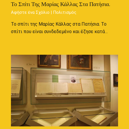
Το Σπίτι Της Μαρίας Κάλλας Στα Πατήσια.
Αφήστε ένα Σχόλιο
|
Πολιτισμός
Το σπίτι της Μαρίας Κάλλας στα Πατήσια. Το
σπίτι που είναι συνδεδεμένο και έζησε κατά…