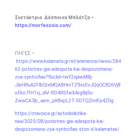
Συντάκτρια Δέσποινα Μπλάτζα –
https://morfeszois.com/
ΠΗΓΕΣ –
https://www.kalamata.gr/el/enimerosi/news/284
63-potistres-gia-adespota-kai-despozomena-
zoa-syntrofias?fbclid=IwY2xjawMBj-
JleHRuA2FlbQIxMQABHmTZ9xsEvJQqOCB26Vj8
oFko7fH1vj_iAV-RD4RSfwXArgBij5u-
ZwwCA7jb_aem_pK8xpL2T-5DTQZmlFp4Z0g
https://otavoice.gr/aytodioikitika-
nea/2025/08/potistres-gia-adespota-kai-
despozomena-zoa-syntrofias-ston-d-kalamatas/