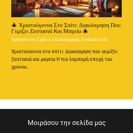
🎄 Χριστούγεννα Στο Σπίτι: Διακόσμηση Που
Γεμίζει Ζεστασιά Και Μαγεία 🎄
Αφήστε ένα Σχόλιο
|
Διακόσμηση
,
Εναλλακτικά
Χριστούγεννα στο σπίτι: Διακόσμηση που γεμίζει
ζεστασιά και μαγεία Η πιο λαμπερή εποχή του
χρόνου…
Μοιράσου την σελίδα μας