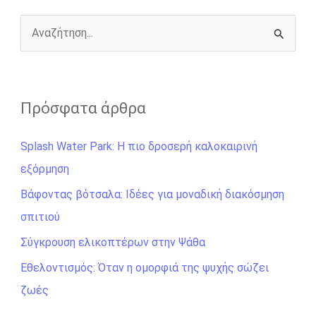
k
e
k
r
Α
ν
α
ζ
Πρόσφατα άρθρα
ή
Splash Water Park: Η πιο δροσερή καλοκαιρινή
τ
εξόρμηση
η
σ
Βάφοντας βότσαλα: Ιδέες για μοναδική διακόσμηση
η
σπιτιού
γ
Σύγκρουση ελικοπτέρων στην Ψάθα
ι
Εθελοντισμός: Όταν η ομορφιά της ψυχής σώζει
α
ζωές
: