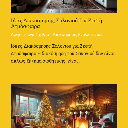
Ιδέες Διακόσμησης Σαλονιού Για Ζεστή
Ατμόσφαιρα
Αφήστε ένα Σχόλιο
|
Διακόσμηση
,
Εναλλακτικά
Ιδέες Διακόσμησης Σαλονιού για Ζεστή
Ατμόσφαιρα Η διακόσμηση του Σαλονιού δεν είναι
απλώς ζήτημα αισθητικής· είναι…