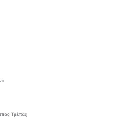
νο
ππος Τρέπας