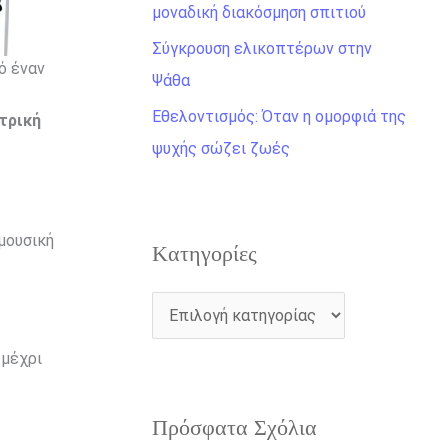
η
μοναδική διακόσμηση σπιτιού
γ
Σύγκρουση ελικοπτέρων στην
ι
ό έναν
Ψάθα
α
Εθελοντισμός: Όταν η ομορφιά της
τρική
:
ψυχής σώζει ζωές
μουσική
Kατηγορίες
μέχρι
Πρόσφατα Σχόλια