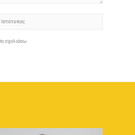
στότοπος
θα σχολιάσω.