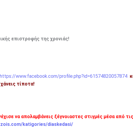
τικής επιστροφής της χρονιάς!
https://www.facebook.com/profile.php?id=61574820057874
κ
η χάνεις τίποτα!
νέχισε να απολαμβάνεις ξέγνοιαστες στιγμές μέσα από τι
szois.com/katigories/diaskedasi/