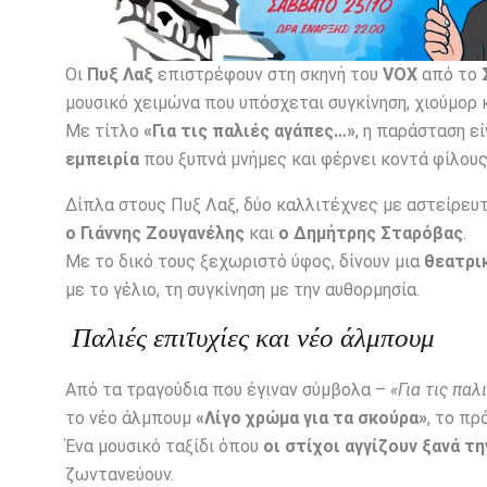
Οι
Πυξ Λαξ
επιστρέφουν στη σκηνή του
VOX
από το
μουσικό χειμώνα που υπόσχεται συγκίνηση, χιούμορ κ
Με τίτλο
«Για τις παλιές αγάπες…»
, η παράσταση ε
εμπειρία
που ξυπνά μνήμες και φέρνει κοντά φίλους
Δίπλα στους Πυξ Λαξ, δύο καλλιτέχνες με αστείρευτ
ο Γιάννης Ζουγανέλης
και
ο Δημήτρης Σταρόβας
.
Με το δικό τους ξεχωριστό ύφος, δίνουν μια
θεατρι
με το γέλιο, τη συγκίνηση με την αυθορμησία.
Παλιές επιτυχίες και νέο άλμπουμ
Από τα τραγούδια που έγιναν σύμβολα –
«Για τις πα
το νέο άλμπουμ
«Λίγο χρώμα για τα σκούρα»
, το πρ
Ένα μουσικό ταξίδι όπου
οι στίχοι αγγίζουν ξανά τ
ζωντανεύουν.