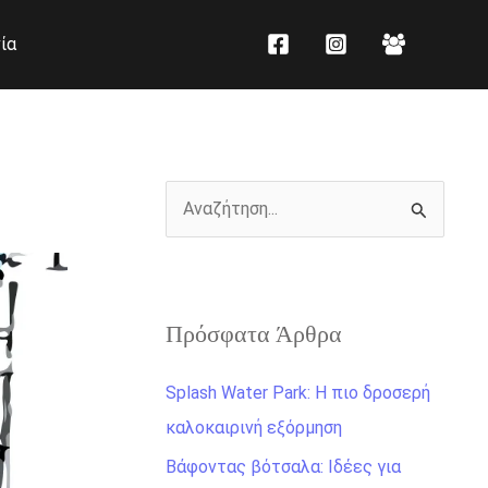
K
Ι
ία
α
σ
τ
τ
η
ο
γ
ρ
ο
ι
Α
ρ
κ
ν
ί
ό
α
ε
ζ
ς
Πρόσφατα Άρθρα
ή
τ
Splash Water Park: Η πιο δροσερή
η
καλοκαιρινή εξόρμηση
σ
Βάφοντας βότσαλα: Ιδέες για