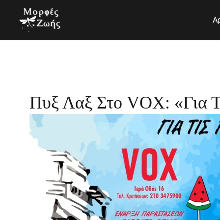
Μετάβαση
στο
Α
περιεχόμενο
Πυξ Λαξ Στο VOX: «Για 