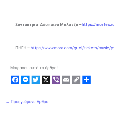
Συντάκτρια Δέσποινα Μπλάτζα –
https://morfesz
ΠΗΓΗ –
https://www.more.com/gr-el/tickets/music/py
Μοιράσου αυτό το άρθρο!
F
M
T
X
V
E
C
S
a
e
w
i
m
o
h
←
Προηγούμενο Άρθρο
c
s
i
b
a
p
a
e
s
t
e
i
y
r