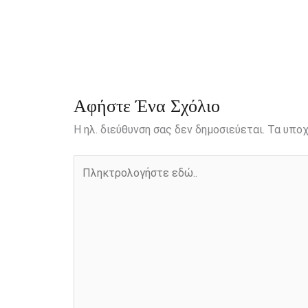
b
e
t
r
l
L
e
o
n
e
i
o
g
r
n
k
e
k
r
Αφήστε Ένα Σχόλιο
Η ηλ. διεύθυνση σας δεν δημοσιεύεται.
Τα υποχ
Πληκτρολογήστε
εδώ..