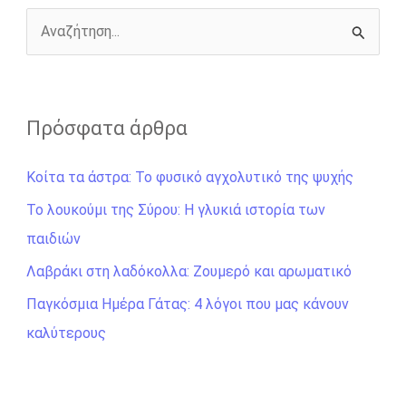
k
e
k
r
Α
ν
α
ζ
Πρόσφατα άρθρα
ή
Κοίτα τα άστρα: Το φυσικό αγχολυτικό της ψυχής
τ
η
Το λουκούμι της Σύρου: Η γλυκιά ιστορία των
σ
παιδιών
η
Λαβράκι στη λαδόκολλα: Ζουμερό και αρωματικό
γ
Παγκόσμια Ημέρα Γάτας: 4 λόγοι που μας κάνουν
ι
καλύτερους
α
: