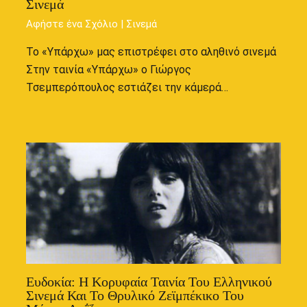
Σινεμά
Αφήστε ένα Σχόλιο
|
Σινεμά
Το «Υπάρχω» μας επιστρέφει στο αληθινό σινεμά
Στην ταινία «Υπάρχω» ο Γιώργος
Τσεμπερόπουλος εστιάζει την κάμερά…
Ευδοκία: Η Κορυφαία Ταινία Του Ελληνικού
Σινεμά Και Το Θρυλικό Ζεϊμπέκικο Του