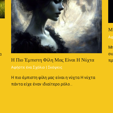
Μ
Αφ
Μη
σι
α
Η Πιο Έμπιστη Φίλη Μας Είναι Η Νύχτα
π
Αφήστε ένα Σχόλιο
|
Σκέψεις
Η πιο έμπιστη φίλη μας είναι η νύχτα Η νύχτα
πάντα είχε έναν ιδιαίτερο ρόλο…