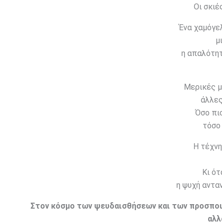
Οι σκιέ
Ένα χαμόγελ
μ
η απαλότητ
Μερικές μ
άλλες
Όσο πι
τόσο 
Η τέχνη 
Κι ότ
η ψυχή αντα
Στον κόσμο των ψευδαισθήσεων και των προσποιήσ
αλλ