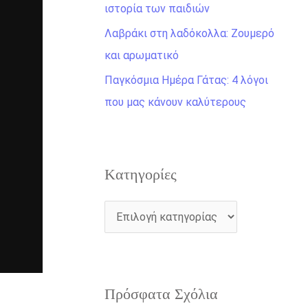
η
ιστορία των παιδιών
γ
Λαβράκι στη λαδόκολλα: Ζουμερό
ι
και αρωματικό
α
Παγκόσμια Ημέρα Γάτας: 4 λόγοι
:
που μας κάνουν καλύτερους
Kατηγορίες
Πρόσφατα Σχόλια