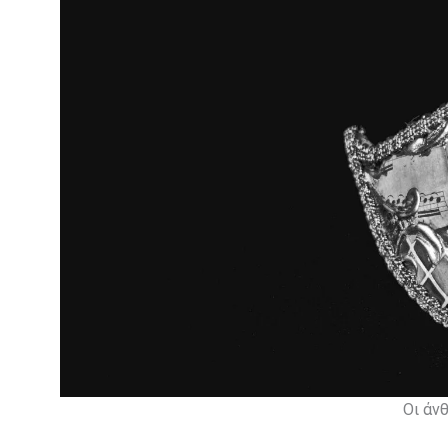
Οι άν