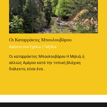
Οι Καταρράκτες Μπουλουβάρου
Αφήστε ένα Σχόλιο
|
Ταξίδια
Οι καταρράκτες Μπουλουβάρου Η Μηλιά, ή
αλλιώς Αμέρου κατά την τοπική βλάχικη
διάλεκτο, είναι ένα…