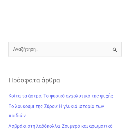
e
s
t
e
i
y
r
b
e
t
r
l
L
e
o
n
e
i
o
g
r
n
k
e
k
r
Α
ν
α
ζ
Πρόσφατα άρθρα
ή
Κοίτα τα άστρα: Το φυσικό αγχολυτικό της ψυχής
τ
η
Το λουκούμι της Σύρου: Η γλυκιά ιστορία των
σ
παιδιών
η
Λαβράκι στη λαδόκολλα: Ζουμερό και αρωματικό