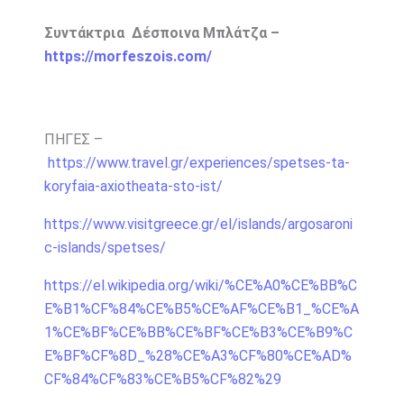
Συντάκτρια Δέσποινα Μπλάτζα –
https://morfeszois.com/
ΠΗΓΕΣ –
https://www.travel.gr/experiences/spetses-ta-
koryfaia-axiotheata-sto-ist/
https://www.visitgreece.gr/el/islands/argosaroni
c-islands/spetses/
https://el.wikipedia.org/wiki/%CE%A0%CE%BB%C
E%B1%CF%84%CE%B5%CE%AF%CE%B1_%CE%A
1%CE%BF%CE%BB%CE%BF%CE%B3%CE%B9%C
E%BF%CF%8D_%28%CE%A3%CF%80%CE%AD%
CF%84%CF%83%CE%B5%CF%82%29