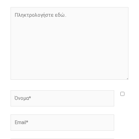
o
g
r
n
Πληκτρολογήστε
k
e
k
εδώ..
r
Όνομα*
Email*