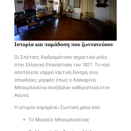
Ιστορία και παράδοση που ζωντανεύουν
Οι Σπέτσες διαδραμάτισαν σημαντικό ρόλο
στην
Ελληνική Επανάσταση του 1821
. Το νησί
αποτέλεσε ισχυρή ναυτική δύναμη, ενώ
σπουδαίες μορφές όπως η
Λασκαρίνα
Μπουμπουλίνα
συνέβαλαν καθοριστικά στον
Αγώνα.
Η ιστορία παραμένει ζωντανή μέσα από:
Το Μουσείο Μπουμπουλίνας