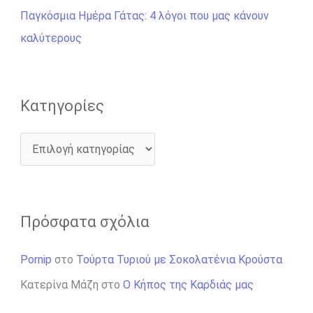
γ
Παγκόσμια Ημέρα Γάτας: 4 λόγοι που μας κάνουν
ι
καλύτερους
α
:
Kατηγορίες
Πρόσφατα σχόλια
Pornip
στο
Τούρτα Τυριού με Σοκολατένια Κρούστα
Κατερίνα Μάζη
στο
Ο Κήπος της Καρδιάς μας