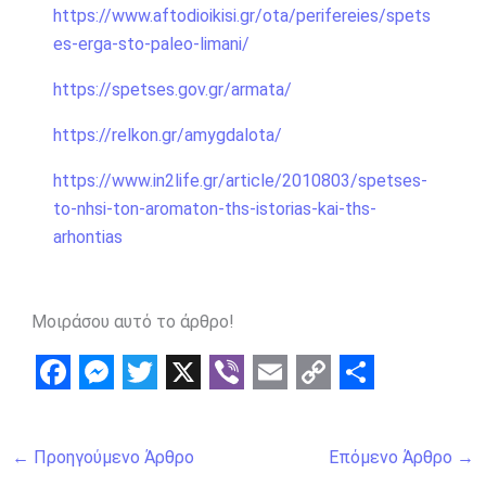
https://www.aftodioikisi.gr/ota/perifereies/spets
es-erga-sto-paleo-limani/
https://spetses.gov.gr/armata/
https://relkon.gr/amygdalota/
https://www.in2life.gr/article/2010803/spetses-
to-nhsi-ton-aromaton-ths-istorias-kai-ths-
arhontias
Μοιράσου αυτό το άρθρο!
F
M
T
X
V
E
C
S
a
e
w
i
m
o
h
←
Προηγούμενο Άρθρο
Επόμενο Άρθρο
→
c
s
i
b
a
p
a