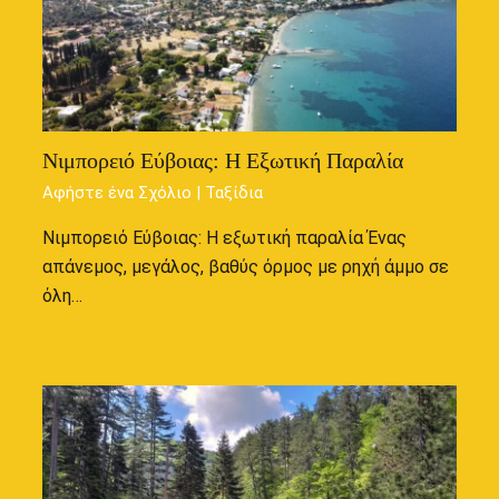
Νιμπορειό Εύβοιας: Η Εξωτική Παραλία
Αφήστε ένα Σχόλιο
|
Ταξίδια
Νιμπορειό Εύβοιας: Η εξωτική παραλία Ένας
απάνεμος, μεγάλος, βαθύς όρμος με ρηχή άμμο σε
όλη…