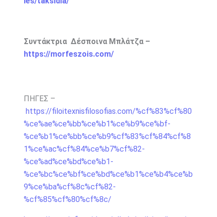
ies/taksidia/
Συντάκτρια Δέσποινα Μπλάτζα –
https://morfeszois.com/
ΠΗΓΕΣ –
https://filoitexnisfilosofias.com/%cf%83%cf%80
%ce%ae%ce%bb%ce%b1%ce%b9%ce%bf-
%ce%b1%ce%bb%ce%b9%cf%83%cf%84%cf%8
1%ce%ac%cf%84%ce%b7%cf%82-
%ce%ad%ce%bd%ce%b1-
%ce%bc%ce%bf%ce%bd%ce%b1%ce%b4%ce%b
9%ce%ba%cf%8c%cf%82-
%cf%85%cf%80%cf%8c/