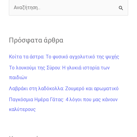
k
e
k
r
Α
ν
α
ζ
Πρόσφατα άρθρα
ή
Κοίτα τα άστρα: Το φυσικό αγχολυτικό της ψυχής
τ
η
Το λουκούμι της Σύρου: Η γλυκιά ιστορία των
σ
παιδιών
η
Λαβράκι στη λαδόκολλα: Ζουμερό και αρωματικό
γ
Παγκόσμια Ημέρα Γάτας: 4 λόγοι που μας κάνουν
ι
καλύτερους
α
: