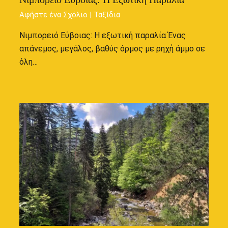
Αφήστε ένα Σχόλιο
|
Ταξίδια
Νιμπορειό Εύβοιας: Η εξωτική παραλία Ένας
απάνεμος, μεγάλος, βαθύς όρμος με ρηχή άμμο σε
όλη…