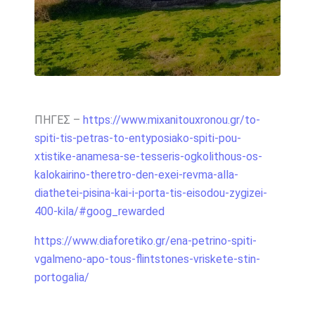
ΠΗΓΕΣ –
https://www.mixanitouxronou.gr/to-
spiti-tis-petras-to-entyposiako-spiti-pou-
xtistike-anamesa-se-tesseris-ogkolithous-os-
kalokairino-theretro-den-exei-revma-alla-
diathetei-pisina-kai-i-porta-tis-eisodou-zygizei-
400-kila/#goog_rewarded
https://www.diaforetiko.gr/ena-petrino-spiti-
vgalmeno-apo-tous-flintstones-vriskete-stin-
portogalia/