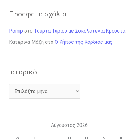
Πρόσφατα σχόλια
Pornip
στο
Τούρτα Τυριού με Σοκολατένια Κρούστα
Κατερίνα Μάζη
στο
Ο Κήπος της Καρδιάς μας
Ιστορικό
Αύγουστος 2026
Δ
Τ
Τ
Π
Π
Σ
Κ