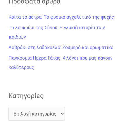
Πρόσφατα άρθρα
ή
Κοίτα τα άστρα: Το φυσικό αγχολυτικό της ψυχής
τ
η
Το λουκούμι της Σύρου: Η γλυκιά ιστορία των
σ
παιδιών
η
Λαβράκι στη λαδόκολλα: Ζουμερό και αρωματικό
γ
Παγκόσμια Ημέρα Γάτας: 4 λόγοι που μας κάνουν
ι
καλύτερους
α
:
Kατηγορίες