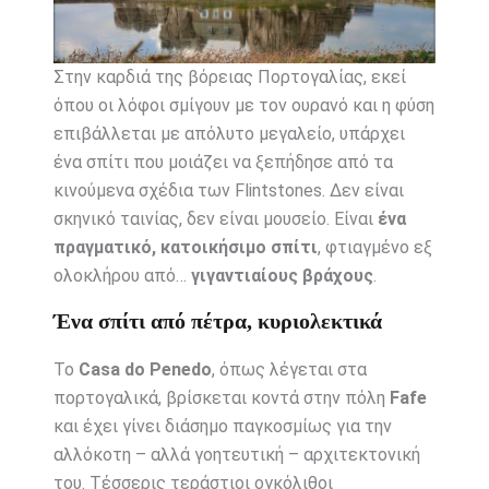
Στην καρδιά της βόρειας Πορτογαλίας, εκεί
όπου οι λόφοι σμίγουν με τον ουρανό και η φύση
επιβάλλεται με απόλυτο μεγαλείο, υπάρχει
ένα σπίτι που μοιάζει να ξεπήδησε από τα
κινούμενα σχέδια των Flintstones. Δεν είναι
σκηνικό ταινίας, δεν είναι μουσείο. Είναι
ένα
πραγματικό, κατοικήσιμο σπίτι
, φτιαγμένο εξ
ολοκλήρου από…
γιγαντιαίους βράχους
.
Ένα σπίτι από πέτρα, κυριολεκτικά
Το
Casa do Penedo
, όπως λέγεται στα
πορτογαλικά, βρίσκεται κοντά στην πόλη
Fafe
και έχει γίνει διάσημο παγκοσμίως για την
αλλόκοτη – αλλά γοητευτική – αρχιτεκτονική
του. Τέσσερις τεράστιοι ογκόλιθοι