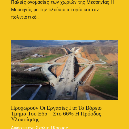
Παλιές ονομασίες των χωριών της Μεσσηνίας Η
Μεσσηνία, με την πλούσια ιστορία και τον
πολιτιστικό…
Προχωρούν Οι Εργασίες Για Το Βόρειο
Τμήμα Του Ε65 – Στο 66% Η Πρόοδος
Υλοποίησης
Αφήστε ένα Σχόλιο
|
Κοσμος