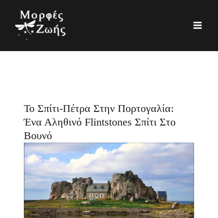
Μετάβαση
K
Ι
στο
α
σ
περιεχόμενο
τ
τ
η
ο
γ
ρ
ο
ι
ρ
κ
Το Σπίτι-Πέτρα Στην Πορτογαλία:
ί
ό
Ένα Αληθινό Flintstones Σπίτι Στο
ε
Βουνό
ς