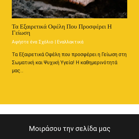
Τα Εξαιρετικά Οφέλη Που Προσφέρει Η
Γείωση
Αφήστε ένα Σχόλιο
|
Εναλλακτικά
Τα Εξαιρετικά Οφέλη που προσφέρει η Γείωση στη
Σωματική και Ψυχική Υγεία! Η καθημερινότητά
μας…
Μοιράσου την σελίδα μας