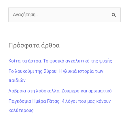
k
e
k
r
Α
ν
α
ζ
Πρόσφατα άρθρα
ή
Κοίτα τα άστρα: Το φυσικό αγχολυτικό της ψυχής
τ
η
Το λουκούμι της Σύρου: Η γλυκιά ιστορία των
σ
παιδιών
η
Λαβράκι στη λαδόκολλα: Ζουμερό και αρωματικό
γ
Παγκόσμια Ημέρα Γάτας: 4 λόγοι που μας κάνουν
ι
καλύτερους
α
: