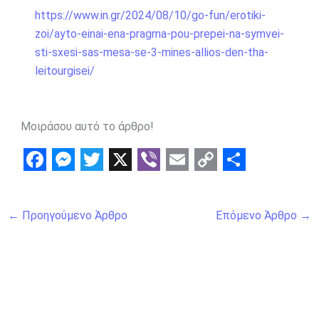
https://www.in.gr/2024/08/10/go-fun/erotiki-
zoi/ayto-einai-ena-pragma-pou-prepei-na-symvei-
sti-sxesi-sas-mesa-se-3-mines-allios-den-tha-
leitourgisei/
Μοιράσου αυτό το άρθρο!
F
M
T
X
V
E
C
S
a
e
w
i
m
o
h
←
Προηγούμενο Άρθρο
Επόμενο Άρθρο
→
c
s
i
b
a
p
a
e
s
t
e
i
y
r
b
e
t
r
l
L
e
o
n
e
i
o
g
r
n