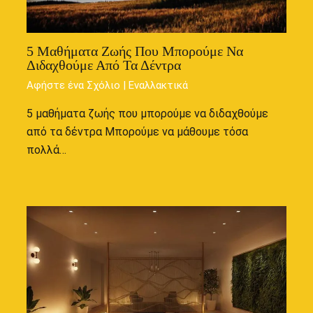
5 Μαθήματα Ζωής Που Μπορούμε Να
Διδαχθούμε Από Τα Δέντρα
Αφήστε ένα Σχόλιο
|
Εναλλακτικά
5 μαθήματα ζωής που μπορούμε να διδαχθούμε
από τα δέντρα Μπορούμε να μάθουμε τόσα
πολλά…