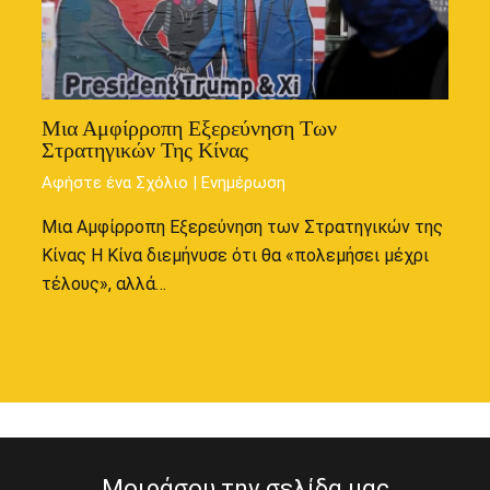
Μια Αμφίρροπη Εξερεύνηση Των
Στρατηγικών Της Κίνας
Αφήστε ένα Σχόλιο
|
Ενημέρωση
Μια Αμφίρροπη Εξερεύνηση των Στρατηγικών της
Κίνας Η Κίνα διεμήνυσε ότι θα «πολεμήσει μέχρι
τέλους», αλλά…
Μοιράσου την σελίδα μας