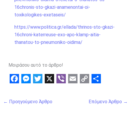
16chronis-sto-gkazi-anamenontai-oi-
toxikologikes-exetaseis/
https://www.politica.gr/ellada/thrinos-sto-gkazi-
16chroni-katerreuse-exo-apo-klamp-aitia-
thanatou-to-pneumoniko-oidima/
Μοιράσου αυτό το άρθρο!
F
M
T
X
V
E
C
S
a
e
w
i
m
o
h
←
Προηγούμενο Άρθρο
Επόμενο Άρθρο
→
c
s
i
b
a
p
a
e
s
t
e
i
y
r
b
e
t
r
l
L
e