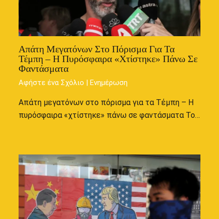
Απάτη Μεγατόνων Στο Πόρισμα Για Τα
Τέμπη – Η Πυρόσφαιρα «χτίστηκε» Πάνω Σε
Φαντάσματα
Αφήστε ένα Σχόλιο
|
Ενημέρωση
Απάτη μεγατόνων στο πόρισμα για τα Τέμπη – Η
πυρόσφαιρα «χτίστηκε» πάνω σε φαντάσματα Το…