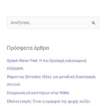
o
n
e
i
o
g
r
n
k
e
k
r
Α
ν
α
ζ
Πρόσφατα άρθρα
ή
Splash Water Park: Η πιο δροσερή καλοκαιρινή
τ
εξόρμηση
η
σ
Βάφοντας βότσαλα: Ιδέες για μοναδική διακόσμηση
η
σπιτιού
γ
Σύγκρουση ελικοπτέρων στην Ψάθα
ι
Εθελοντισμός: Όταν η ομορφιά της ψυχής σώζει