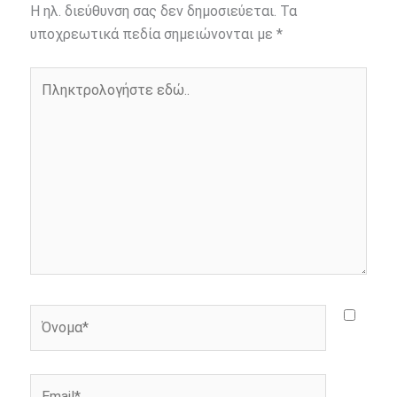
b
e
t
r
l
L
e
Η ηλ. διεύθυνση σας δεν δημοσιεύεται.
Τα
o
n
e
i
υποχρεωτικά πεδία σημειώνονται με
*
o
g
r
n
Πληκτρολογήστε
k
e
k
εδώ..
r
Όνομα*
Email*