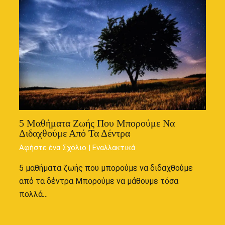
5 Μαθήματα Ζωής Που Μπορούμε Να
Διδαχθούμε Από Τα Δέντρα
Αφήστε ένα Σχόλιο
|
Εναλλακτικά
5 μαθήματα ζωής που μπορούμε να διδαχθούμε
από τα δέντρα Μπορούμε να μάθουμε τόσα
πολλά…