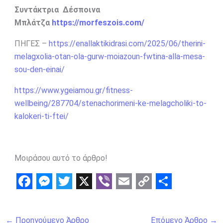
Συντάκτρια Δέσποινα
Μπλάτζα
https://morfeszois.com/
ΠΗΓΕΣ –
https://enallaktikidrasi.com/2025/06/therini-
melagxolia-otan-ola-gurw-moiazoun-fwtina-alla-mesa-
sou-den-einai/
https://www.ygeiamou.gr/fitness-
wellbeing/287704/stenachorimeni-ke-melagcholiki-to-
kalokeri-ti-ftei/
Μοιράσου αυτό το άρθρο!
F
M
T
X
V
E
C
S
a
e
w
i
m
o
h
←
Προηγούμενο Άρθρο
Επόμενο Άρθρο
→