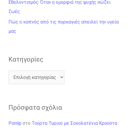
η
Εθελοντισμός: Όταν η ομορφιά της ψυχής σώζει
γ
ζωές
ι
Πώς ο καπνός από τις πυρκαγιές απειλεί την υγεία
α
μας
:
Kατηγορίες
Πρόσφατα σχόλια
Pornip
στο
Τούρτα Τυριού με Σοκολατένια Κρούστα