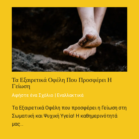
Τα Εξαιρετικά Οφέλη Που Προσφέρει Η
Γείωση
Αφήστε ένα Σχόλιο
|
Εναλλακτικά
Τα Εξαιρετικά Οφέλη που προσφέρει η Γείωση στη
Σωματική και Ψυχική Υγεία! Η καθημερινότητά
μας…