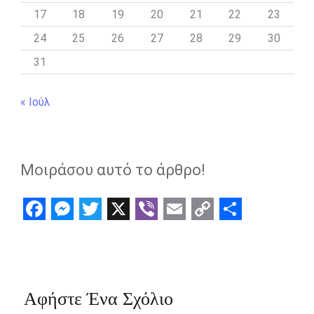
17
18
19
20
21
22
23
24
25
26
27
28
29
30
31
« Ιούλ
Μοιράσου αυτό το άρθρο!
F
M
T
X
V
E
C
S
a
e
w
i
m
o
h
c
s
i
b
a
p
a
e
s
t
e
i
y
r
Αφήστε Ένα Σχόλιο