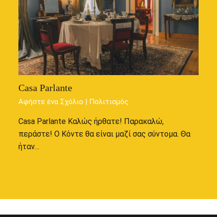
Casa Parlante
Αφήστε ένα Σχόλιο
|
Πολιτισμός
Casa Parlante Καλώς ήρθατε! Παρακαλώ,
περάστε! Ο Κόντε θα είναι μαζί σας σύντομα. Θα
ήταν…