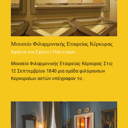
Μουσείο Φιλαρμονικής Εταιρείας Κέρκυρας
Αφήστε ένα Σχόλιο
|
Πολιτισμός
Μουσείο Φιλαρμονικής Εταιρείας Κέρκυρας Στις
12 Σεπτεμβρίου 1840 μια ομάδα φιλόμουσων
Κερκυραίων αστών υπέγραφαν το…