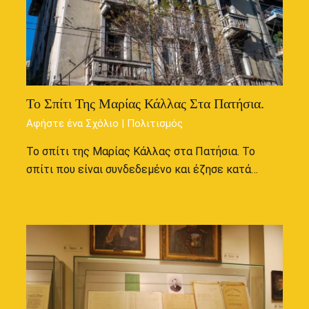
Το Σπίτι Της Μαρίας Κάλλας Στα Πατήσια.
Αφήστε ένα Σχόλιο
|
Πολιτισμός
Το σπίτι της Μαρίας Κάλλας στα Πατήσια. Το
σπίτι που είναι συνδεδεμένο και έζησε κατά…