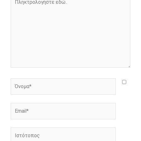
k
e
k
εδώ..
r
Όνομα*
Email*
Ιστότοπος