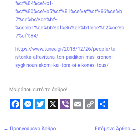
%cf%84%ce%bf-
%cf%80%ce%b5%cf%81%ce%af%cf%86%ce%b
7%ce%bc%ce%bf-
%ce%b1%ce%bb%cf%86%ce%b1%ce%b2%ce%b
7%cf%84/
https://www.tanea.gr/2018/12/26/people/ta-
istorika-alfavitaria-ton-paidikon-mas-xronon-
sygkinoun-akomi-kai-tora-oi-eikones-tous/
Μοιράσου αυτό το άρθρο!
F
M
T
X
V
E
C
S
a
e
w
i
m
o
h
←
Προηγούμενο Άρθρο
Επόμενο Άρθρο
→
c
s
i
b
a
p
a