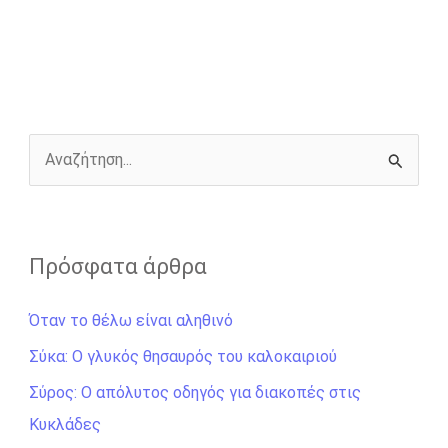
e
s
t
e
i
y
r
b
e
t
r
l
L
e
o
n
e
i
o
g
r
n
k
e
k
r
Α
ν
α
ζ
Πρόσφατα άρθρα
ή
Όταν το θέλω είναι αληθινό
τ
η
Σύκα: Ο γλυκός θησαυρός του καλοκαιριού
σ
Σύρος: Ο απόλυτος οδηγός για διακοπές στις
η
Κυκλάδες