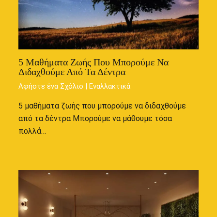
5 Μαθήματα Ζωής Που Μπορούμε Να
Διδαχθούμε Από Τα Δέντρα
Αφήστε ένα Σχόλιο
|
Εναλλακτικά
5 μαθήματα ζωής που μπορούμε να διδαχθούμε
από τα δέντρα Μπορούμε να μάθουμε τόσα
πολλά…