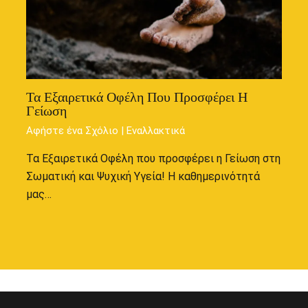
Τα Εξαιρετικά Οφέλη Που Προσφέρει Η
Γείωση
Αφήστε ένα Σχόλιο
|
Εναλλακτικά
Τα Εξαιρετικά Οφέλη που προσφέρει η Γείωση στη
Σωματική και Ψυχική Υγεία! Η καθημερινότητά
μας…