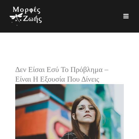
Μετάβαση
K
Ι
στο
α
σ
περιεχόμενο
τ
τ
η
ο
γ
ρ
ο
ι
ρ
κ
Δεν Είσαι Εσύ Το Πρόβλημα –
ί
ό
Είναι Η Εξουσία Που Δίνεις
ε
ς