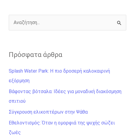
o
g
r
n
k
e
k
r
Α
ν
α
ζ
Πρόσφατα άρθρα
ή
Splash Water Park: Η πιο δροσερή καλοκαιρινή
τ
εξόρμηση
η
σ
Βάφοντας βότσαλα: Ιδέες για μοναδική διακόσμηση
η
σπιτιού
γ
Σύγκρουση ελικοπτέρων στην Ψάθα
ι
Εθελοντισμός: Όταν η ομορφιά της ψυχής σώζει
α
ζωές