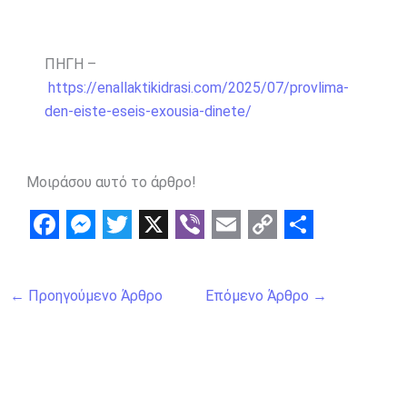
ΠΗΓΗ –
https://enallaktikidrasi.com/2025/07/provlima-
den-eiste-eseis-exousia-dinete/
Μοιράσου αυτό το άρθρο!
F
M
T
X
V
E
C
S
a
e
w
i
m
o
h
←
Προηγούμενο Άρθρο
Επόμενο Άρθρο
→
c
s
i
b
a
p
a
e
s
t
e
i
y
r
b
e
t
r
l
L
e
o
n
e
i