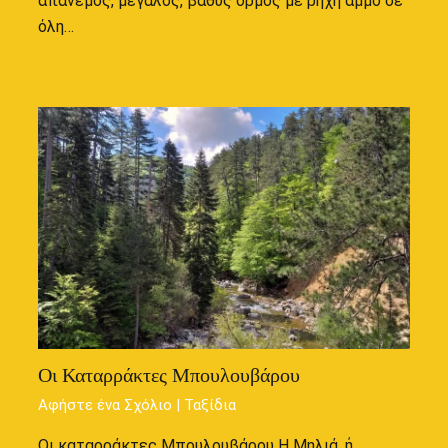
απάνεμος, μεγάλος, βαθύς όρμος με ρηχή άμμο σε
όλη…
Οι Καταρράκτες Μπουλουβάρου
Αφήστε ένα Σχόλιο
|
Ταξίδια
Οι καταρράκτες Μπουλουβάρου Η Μηλιά, ή