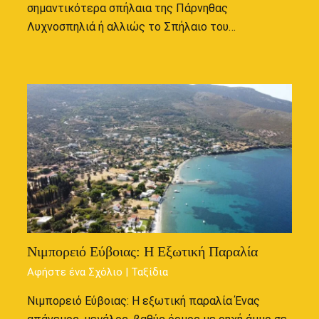
σημαντικότερα σπήλαια της Πάρνηθας
Λυχνοσπηλιά ή αλλιώς το Σπήλαιο του…
Νιμπορειό Εύβοιας: Η Εξωτική Παραλία
Αφήστε ένα Σχόλιο
|
Ταξίδια
Νιμπορειό Εύβοιας: Η εξωτική παραλία Ένας