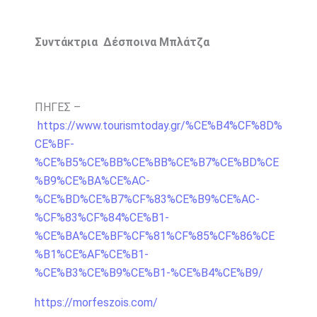
Συντάκτρια Δέσποινα Μπλάτζα
ΠΗΓΕΣ –
https://www.tourismtoday.gr/%CE%B4%CF%8D%
CE%BF-
%CE%B5%CE%BB%CE%BB%CE%B7%CE%BD%CE
%B9%CE%BA%CE%AC-
%CE%BD%CE%B7%CF%83%CE%B9%CE%AC-
%CF%83%CF%84%CE%B1-
%CE%BA%CE%BF%CF%81%CF%85%CF%86%CE
%B1%CE%AF%CE%B1-
%CE%B3%CE%B9%CE%B1-%CE%B4%CE%B9/
https://morfeszois.com/