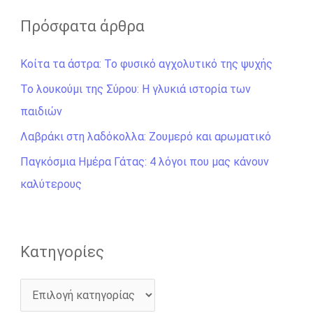
ζ
Πρόσφατα άρθρα
ή
Κοίτα τα άστρα: Το φυσικό αγχολυτικό της ψυχής
τ
η
Το λουκούμι της Σύρου: Η γλυκιά ιστορία των
σ
παιδιών
η
Λαβράκι στη λαδόκολλα: Ζουμερό και αρωματικό
γ
Παγκόσμια Ημέρα Γάτας: 4 λόγοι που μας κάνουν
ι
καλύτερους
α
:
Kατηγορίες