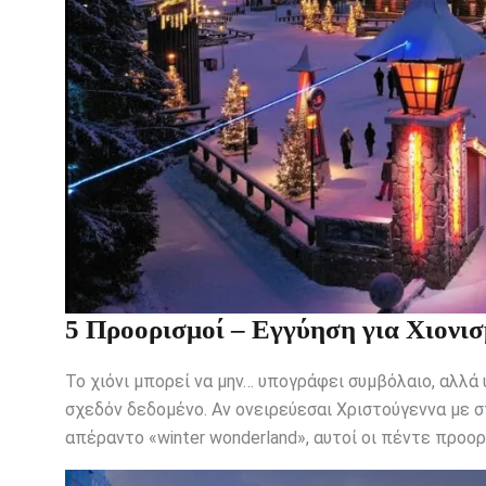
5 Προορισμοί – Εγγύηση για Χιονι
Το χιόνι μπορεί να μην… υπογράφει συμβόλαιο, αλλά
σχεδόν δεδομένο. Αν ονειρεύεσαι Χριστούγεννα με 
απέραντο «winter wonderland», αυτοί οι πέντε προορ