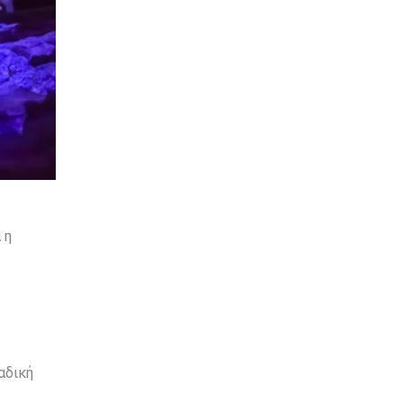
 η
αδική