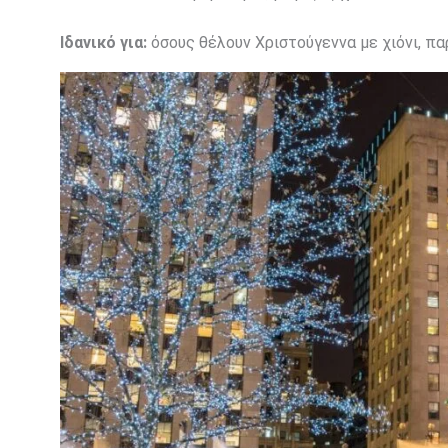
Ιδανικό για:
όσους θέλουν Χριστούγεννα με χιόνι, πα