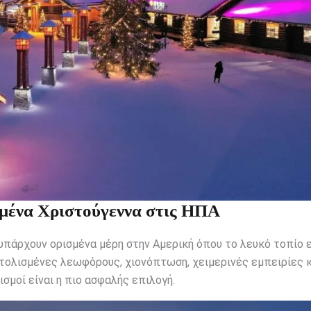
σμένα Χριστούγεννα στις ΗΠΑ
 υπάρχουν ορισμένα μέρη στην Αμερική όπου το λευκό τοπίο ε
στολισμένες λεωφόρους, χιονόπτωση, χειμερινές εμπειρίες κ
ισμοί είναι η πιο ασφαλής επιλογή.