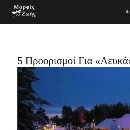
Μετάβαση
στο
Α
περιεχόμενο
5 Προορισμοί Για «λευκά