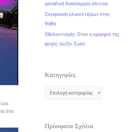
η
μοναδική διακόσμηση σπιτιού
γ
Σύγκρουση ελικοπτέρων στην
ι
Ψάθα
α
Εθελοντισμός: Όταν η ομορφιά της
:
ψυχής σώζει ζωές
Kατηγορίες
ίναι
αι ένα
Πρόσφατα Σχόλια