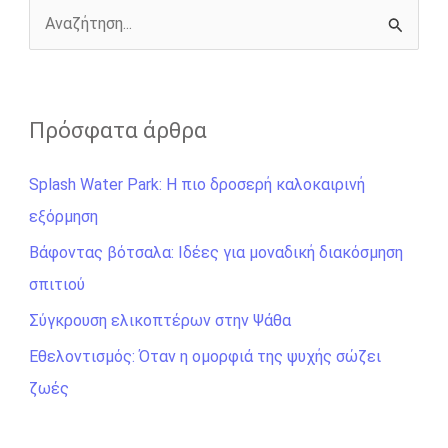
k
e
k
r
Α
ν
α
ζ
Πρόσφατα άρθρα
ή
Splash Water Park: Η πιο δροσερή καλοκαιρινή
τ
εξόρμηση
η
σ
Βάφοντας βότσαλα: Ιδέες για μοναδική διακόσμηση
η
σπιτιού
γ
Σύγκρουση ελικοπτέρων στην Ψάθα
ι
Εθελοντισμός: Όταν η ομορφιά της ψυχής σώζει
α
ζωές
: