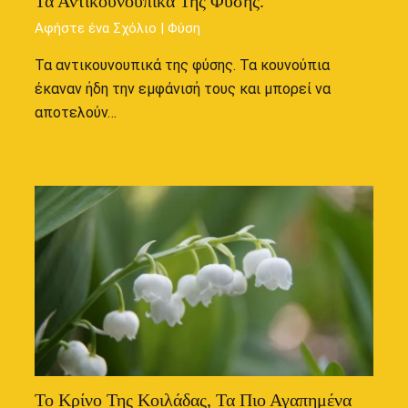
Τα Αντικουνουπικά Της Φύσης.
Αφήστε ένα Σχόλιο
|
Φύση
Τα αντικουνουπικά της φύσης. Τα κουνούπια
έκαναν ήδη την εμφάνισή τους και μπορεί να
αποτελούν…
Το Κρίνο Της Κοιλάδας, Τα Πιο Αγαπημένα