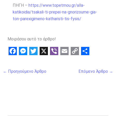
ΠΗΓΗ –
https://www.topetmou.gr/alla-
katikoidia/tsakali-ti-prepei-na-gnorizoume-gia-
ton-parexigimeno-katharisti-tis-fysis/
Μοιράσου αυτό το άρθρο!
F
M
T
X
V
E
C
S
a
e
w
i
m
o
h
←
Προηγούμενο Άρθρο
Επόμενο Άρθρο
→
c
s
i
b
a
p
a
e
s
t
e
i
y
r
b
e
t
r
l
L
e
o
n
e
i
o
g
r
n