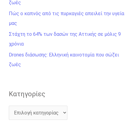
ζωές
η
σ
Πώς ο καπνός από τις πυρκαγιές απειλεί την υγεία
η
μας
γ
Στάχτη το 64% των δασών της Αττικής σε μόλις 9
ι
χρόνια
α
Drones διάσωσης: Ελληνική καινοτομία που σώζει
:
ζωές
Kατηγορίες