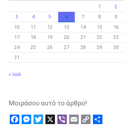
1
2
3
4
5
6
7
8
9
10
11
12
13
14
15
16
17
18
19
20
21
22
23
24
25
26
27
28
29
30
31
« Ιούλ
Μοιράσου αυτό το άρθρο!
F
M
T
X
V
E
C
S