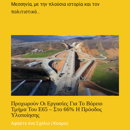
Μεσσηνία, με την πλούσια ιστορία και τον
πολιτιστικό…
Προχωρούν Οι Εργασίες Για Το Βόρειο
Τμήμα Του Ε65 – Στο 66% Η Πρόοδος
Υλοποίησης
Αφήστε ένα Σχόλιο
|
Κοσμος