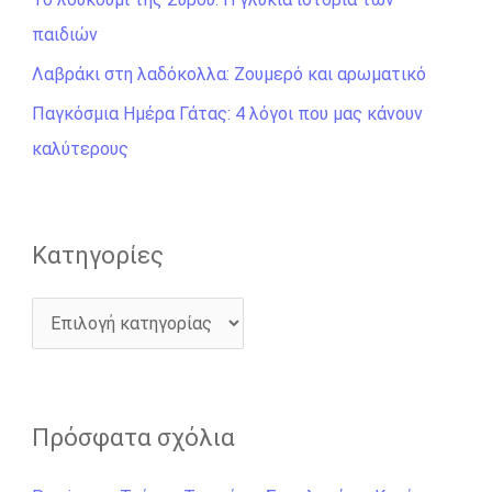
σ
παιδιών
η
Λαβράκι στη λαδόκολλα: Ζουμερό και αρωματικό
γ
Παγκόσμια Ημέρα Γάτας: 4 λόγοι που μας κάνουν
ι
καλύτερους
α
:
Kατηγορίες
Πρόσφατα σχόλια