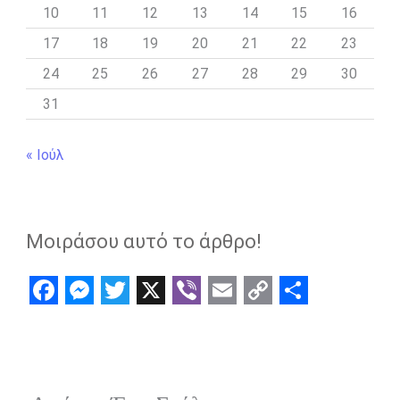
10
11
12
13
14
15
16
17
18
19
20
21
22
23
24
25
26
27
28
29
30
31
« Ιούλ
Μοιράσου αυτό το άρθρο!
F
M
T
X
V
E
C
S
a
e
w
i
m
o
h
c
s
i
b
a
p
a