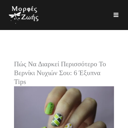
Μετάβαση
K
Ι
στο
α
σ
περιεχόμενο
τ
τ
η
ο
γ
ρ
ο
ι
ρ
κ
Πώς Να Διαρκεί Περισσότερο Το
ί
ό
Βερνίκι Νυχιών Σου: 6 Έξυπνα
ε
Tips
ς