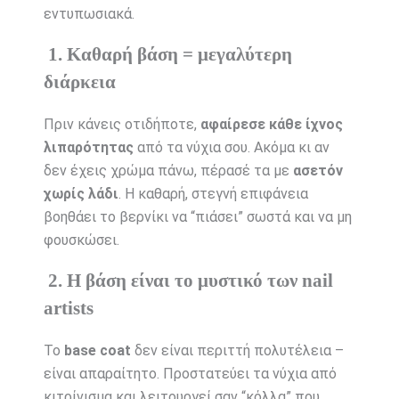
εντυπωσιακά.
1. Καθαρή βάση = μεγαλύτερη
διάρκεια
Πριν κάνεις οτιδήποτε,
αφαίρεσε κάθε ίχνος
λιπαρότητας
από τα νύχια σου. Ακόμα κι αν
δεν έχεις χρώμα πάνω, πέρασέ τα με
ασετόν
χωρίς λάδι
. Η καθαρή, στεγνή επιφάνεια
βοηθάει το βερνίκι να “πιάσει” σωστά και να μη
φουσκώσει.
2. Η βάση είναι το μυστικό των nail
artists
Το
base coat
δεν είναι περιττή πολυτέλεια –
είναι απαραίτητο. Προστατεύει τα νύχια από
κιτρίνισμα και λειτουργεί σαν “κόλλα” που