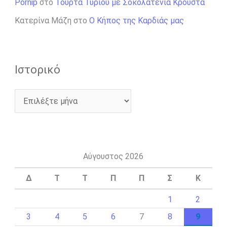
Pornip
στο
Τούρτα Τυριού με Σοκολατένια Κρούστα
Κατερίνα Μάζη
στο
Ο Κήπος της Καρδιάς μας
Ιστορικό
Αύγουστος 2026
Δ
Τ
Τ
Π
Π
Σ
Κ
1
2
3
4
5
6
7
8
9