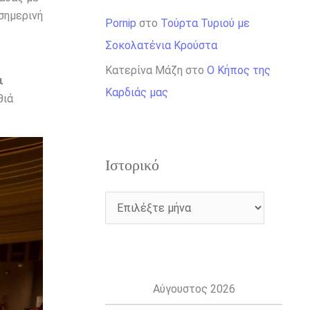
 σημερινή
Pornip
στο
Τούρτα Τυριού με
Σοκολατένια Κρούστα
Κατερίνα Μάζη
στο
Ο Κήπος της
ι
Καρδιάς μας
θιά
Ιστορικό
Αύγουστος 2026