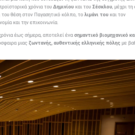
 προϊστορικά χρόνια του
Δημινίου
και του
Σέσκλου
, μέχρι τη
ή του θέση στον Παγασητικό κόλπο, το
λιμάνι του
και τον
ομία και την επικοινωνία.
χρόνια έως σήμερα, αποτελεί ένα
σημαντικό βιομηχανικό κα
όσφαιρα μιας
ζωντανής, αυθεντικής ελληνικής πόλης
με βα