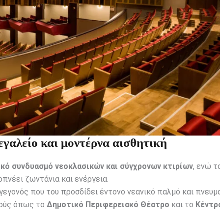
γαλείο και μοντέρνα αισθητική
ικό συνδυασμό νεοκλασικών και σύγχρονων κτιρίων
, ενώ 
πνέει ζωντάνια και ενέργεια.
 γεγονός που του προσδίδει έντονο νεανικό παλμό και πνευμ
μούς όπως το
Δημοτικό Περιφερειακό Θέατρο
και το
Κέντρ