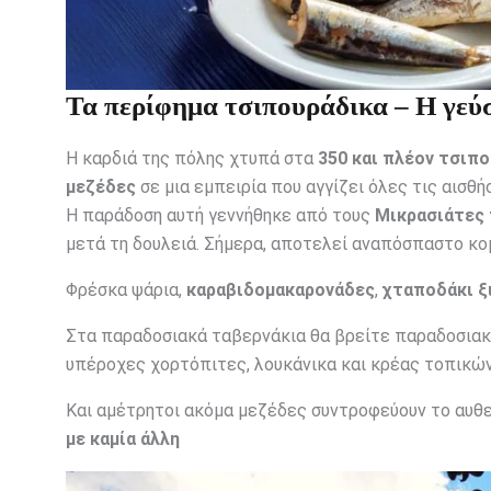
Τα περίφημα τσιπουράδικα – Η γεύ
Η καρδιά της πόλης χτυπά στα
350 και πλέον τσιπ
μεζέδες
σε μια εμπειρία που αγγίζει όλες τις αισθήσ
Η παράδοση αυτή γεννήθηκε από τους
Μικρασιάτες
μετά τη δουλειά. Σήμερα, αποτελεί αναπόσπαστο κο
Φρέσκα ψάρια,
καραβιδομακαρονάδες
,
χταποδάκι ξ
Στα παραδοσιακά ταβερνάκια θα βρείτε παραδοσιακέ
υπέροχες χορτόπιτες, λουκάνικα και κρέας τοπικώ
Και αμέτρητοι ακόμα μεζέδες συντροφεύουν το αυθε
με καμία άλλη