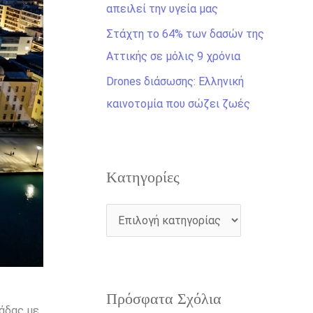
η
απειλεί την υγεία μας
γ
Στάχτη το 64% των δασών της
ι
Αττικής σε μόλις 9 χρόνια
α
Drones διάσωσης: Ελληνική
:
καινοτομία που σώζει ζωές
Kατηγορίες
Πρόσφατα Σχόλια
λάδας με