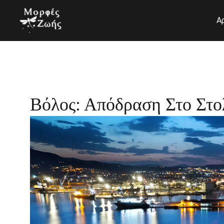
Μετάβαση
στο
Α
περιεχόμενο
Βόλος: Απόδραση Στο Στο