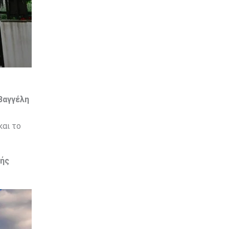
Βαγγέλη
και το
κής