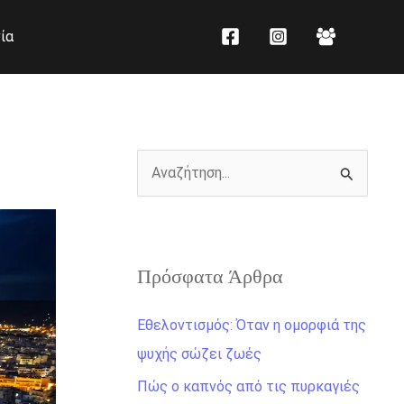
K
Ι
ία
α
σ
τ
τ
η
ο
γ
ρ
ο
ι
Α
ρ
κ
ν
ί
ό
α
ε
ζ
ς
Πρόσφατα Άρθρα
ή
τ
Εθελοντισμός: Όταν η ομορφιά της
η
ψυχής σώζει ζωές
σ
Πώς ο καπνός από τις πυρκαγιές