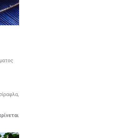
σματος
σίραφλα,
κρίνεται