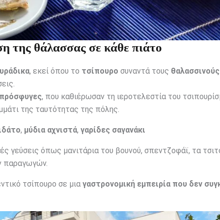
ση της θάλασσας σε κάθε πιάτο
ουράδικα
, εκεί όπου το
τσίπουρο
συναντά τους
θαλασσινούς
εις.
 πρόσφυγες
, που καθιέρωσαν τη ιεροτελεστία του τσιπουρί
μμάτι της ταυτότητας της πόλης.
ιδάτο
,
μύδια αχνιστά
,
γαρίδες σαγανάκι
ς γεύσεις όπως μανιτάρια του βουνού, σπεντζοφάϊ, τα τσιτ
ν παραγωγών.
ντικό τσίπουρο σε μια
γαστρονομική εμπειρία που δεν συγ