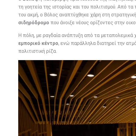
τη γοητεία της ιστορίας και του πολιτισμού. Από τα
του ακμή, ο Βόλος αναπτύχθηκε χάρη στη στρατηγικ
σιδηρόδρομο
που άνοιξε νέους ορίζοντες στην οικον
Η πόλη, με ραγδαία ανάπτυξη από τα μεταπολεμικά 
εμπορικό κέντρο
, ενώ παράλληλα διατηρεί την ατμ
πολιτιστική ρίζα.