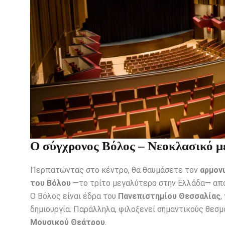
Ο σύγχρονος Βόλος – Νεοκλασικό με
Περπατώντας στο κέντρο, θα θαυμάσετε τον
αρμον
του Βόλου
—το τρίτο μεγαλύτερο στην Ελλάδα— απο
Ο Βόλος είναι έδρα του
Πανεπιστημίου Θεσσαλίας
,
δημιουργία. Παράλληλα, φιλοξενεί σημαντικούς θεσ
Μουσικού Θεάτρου
.