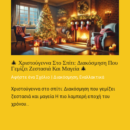
🎄 Χριστούγεννα Στο Σπίτι: Διακόσμηση Που
Γεμίζει Ζεστασιά Και Μαγεία 🎄
Αφήστε ένα Σχόλιο
|
Διακόσμηση
,
Εναλλακτικά
Χριστούγεννα στο σπίτι: Διακόσμηση που γεμίζει
ζεστασιά και μαγεία Η πιο λαμπερή εποχή του
χρόνου…