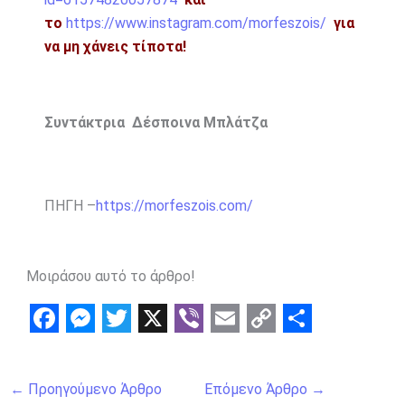
το
https://www.instagram.com/morfeszois/
για
να μη χάνεις τίποτα!
Συντάκτρια Δέσποινα Μπλάτζα
ΠΗΓΗ –
https://morfeszois.com/
Μοιράσου αυτό το άρθρο!
F
M
T
X
V
E
C
S
a
e
w
i
m
o
h
←
Προηγούμενο Άρθρο
Επόμενο Άρθρο
→
c
s
i
b
a
p
a