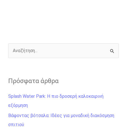
e
s
t
e
i
y
r
b
e
t
r
l
L
e
o
n
e
i
o
g
r
n
k
e
k
r
Α
ν
α
ζ
Πρόσφατα άρθρα
ή
Splash Water Park: Η πιο δροσερή καλοκαιρινή
τ
εξόρμηση
η
σ
Βάφοντας βότσαλα: Ιδέες για μοναδική διακόσμηση
η
σπιτιού