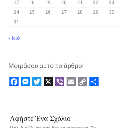
17
18
19
20
21
22
23
24
25
26
27
28
29
30
31
« Ιούλ
Μοιράσου αυτό το άρθρο!
F
M
T
X
V
E
C
S
a
e
w
i
m
o
h
c
s
i
b
a
p
a
e
s
t
e
i
y
r
Αφήστε Ένα Σχόλιο
b
e
t
r
l
L
e