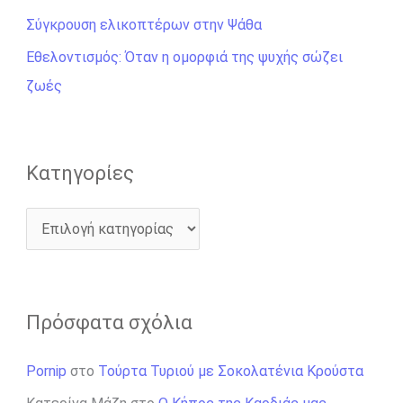
γ
Σύγκρουση ελικοπτέρων στην Ψάθα
ι
Εθελοντισμός: Όταν η ομορφιά της ψυχής σώζει
α
ζωές
:
Kατηγορίες
Πρόσφατα σχόλια
Pornip
στο
Τούρτα Τυριού με Σοκολατένια Κρούστα