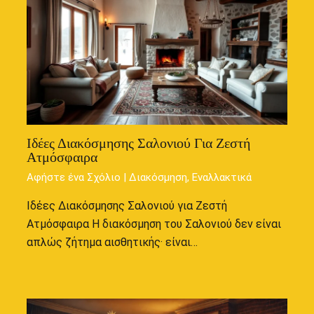
Ιδέες Διακόσμησης Σαλονιού Για Ζεστή
Ατμόσφαιρα
Αφήστε ένα Σχόλιο
|
Διακόσμηση
,
Εναλλακτικά
Ιδέες Διακόσμησης Σαλονιού για Ζεστή
Ατμόσφαιρα Η διακόσμηση του Σαλονιού δεν είναι
απλώς ζήτημα αισθητικής· είναι…