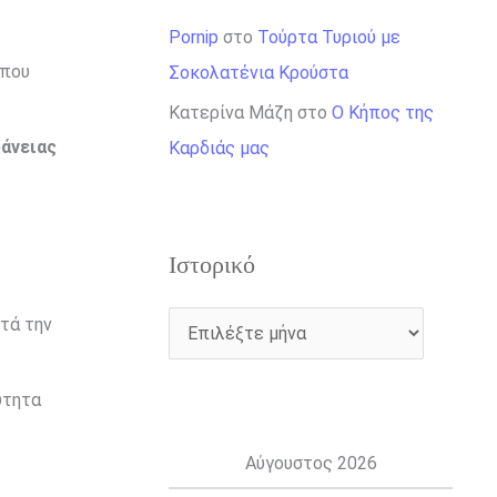
Pornip
στο
Τούρτα Τυριού με
όπου
Σοκολατένια Κρούστα
Κατερίνα Μάζη
στο
Ο Κήπος της
άνειας
Καρδιάς μας
Ιστορικό
τά την
ύτητα
Αύγουστος 2026