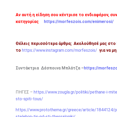
Αν αυτή η είδηση σου κέντρισε το ενδιαφέρον, συ
κατηγορίας
https://morfeszois.com/enimerosi/
Θέλεις περισσότερα άρθρα;
Ακολούθησέ μας στο
το
https://www.instagram.com/morfeszois/
για να μ
Συντάκτρια Δέσποινα Μπλάτζα –
https://morfesz
ΠΗΓΕΣ –
https://www.zougla.gr/politiki/pethane-i-mite
sto-spiti-tous/
https://www.protothema.gr/greece/article/1844124/peth
stelehon-tis-nd-sti-thessaloniki/