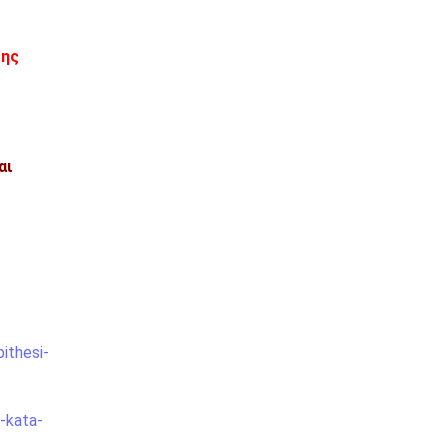
της
αι
ithesi-
-kata-