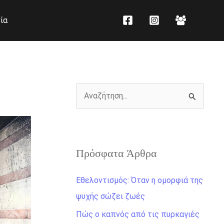
K
Ι
ία
α
σ
τ
τ
η
ο
γ
ρ
ο
ι
Α
ρ
κ
ν
ί
ό
α
ε
ζ
ς
Πρόσφατα Άρθρα
ή
τ
Εθελοντισμός: Όταν η ομορφιά της
η
ψυχής σώζει ζωές
σ
Πώς ο καπνός από τις πυρκαγιές