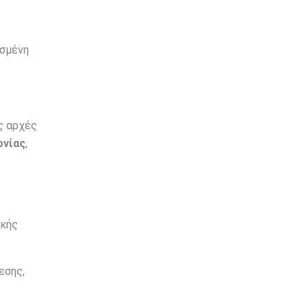
ισμένη
ς αρχές
νίας
,
ικής
εσης,