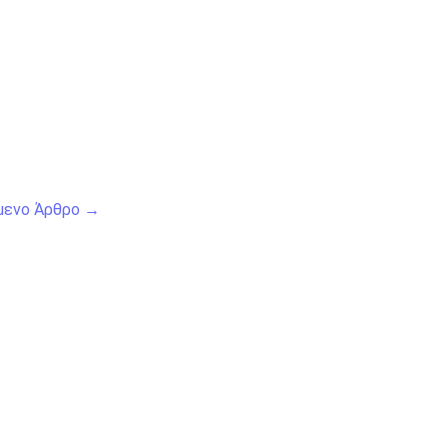
μενο Άρθρο
→