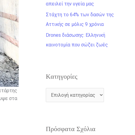
η
απειλεί την υγεία μας
γ
Στάχτη το 64% των δασών της
ι
Αττικής σε μόλις 9 χρόνια
α
Drones διάσωσης: Ελληνική
:
καινοτομία που σώζει ζωές
Kατηγορίες
Τετάρτης
κυψε στα
Πρόσφατα Σχόλια