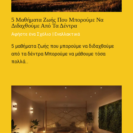
5 Μαθήματα Ζωής Που Μπορούμε Να
Διδαχθούμε Από Τα Δέντρα
Αφήστε ένα Σχόλιο
|
Εναλλακτικά
5 μαθήματα ζωής που μπορούμε να διδαχθούμε
από τα δέντρα Μπορούμε να μάθουμε τόσα
πολλά…