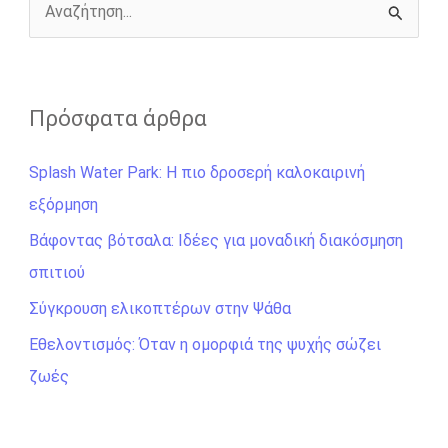
r
Α
ν
α
ζ
Πρόσφατα άρθρα
ή
Splash Water Park: Η πιο δροσερή καλοκαιρινή
τ
εξόρμηση
η
σ
Βάφοντας βότσαλα: Ιδέες για μοναδική διακόσμηση
η
σπιτιού
γ
Σύγκρουση ελικοπτέρων στην Ψάθα
ι
Εθελοντισμός: Όταν η ομορφιά της ψυχής σώζει
α
ζωές
: