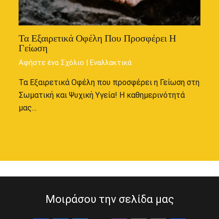
Τα Εξαιρετικά Οφέλη Που Προσφέρει Η
Γείωση
Αφήστε ένα Σχόλιο
|
Εναλλακτικά
Τα Εξαιρετικά Οφέλη που προσφέρει η Γείωση στη
Σωματική και Ψυχική Υγεία! Η καθημερινότητά
μας…
Μοιράσου την σελίδα μας