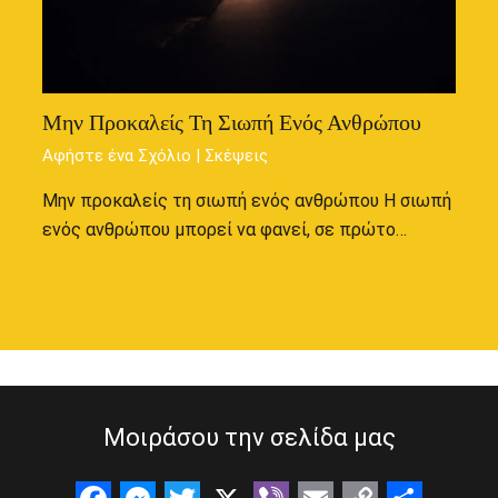
Μην Προκαλείς Τη Σιωπή Ενός Ανθρώπου
Αφήστε ένα Σχόλιο
|
Σκέψεις
Μην προκαλείς τη σιωπή ενός ανθρώπου Η σιωπή
ενός ανθρώπου μπορεί να φανεί, σε πρώτο…
Μοιράσου την σελίδα μας