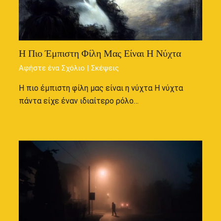
Η Πιο Έμπιστη Φίλη Μας Είναι Η Νύχτα
Αφήστε ένα Σχόλιο
|
Σκέψεις
Η πιο έμπιστη φίλη μας είναι η νύχτα Η νύχτα
πάντα είχε έναν ιδιαίτερο ρόλο…