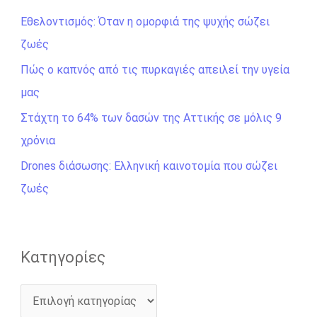
ή
Εθελοντισμός: Όταν η ομορφιά της ψυχής σώζει
τ
ζωές
η
σ
Πώς ο καπνός από τις πυρκαγιές απειλεί την υγεία
η
μας
γ
Στάχτη το 64% των δασών της Αττικής σε μόλις 9
ι
χρόνια
α
Drones διάσωσης: Ελληνική καινοτομία που σώζει
:
ζωές
Kατηγορίες