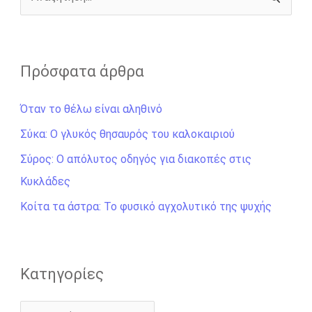
r
Α
ν
α
ζ
Πρόσφατα άρθρα
ή
Όταν το θέλω είναι αληθινό
τ
η
Σύκα: Ο γλυκός θησαυρός του καλοκαιριού
σ
Σύρος: Ο απόλυτος οδηγός για διακοπές στις
η
Κυκλάδες
γ
Κοίτα τα άστρα: Το φυσικό αγχολυτικό της ψυχής
ι
α
:
Kατηγορίες