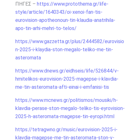
ΠΗΓΕΣ –
https://www.protothema.gr/life-
style/article/1640343/oi-xenoi-fan-tis-
eurovision-apotheonoun-tin-klaudia-anatrihila-
apo-tin-arhi-mehri-to-telos/
https://www.gazzetta.gr/plus/2444582/eurovisio
n-2025-i-klaydia-ston-megalo-teliko-me-tin-
asteromata
https://www.dnews.gr/eidhseis/life/526844/v-
hmitelikos-eurovision-2025-magepse-i-klavdia-
me-tin-asteromata-afti-einai-i-emfanisi-tis
https://www.mcnews.gr/politismos/mousiki/h-
klavdia-perase-ston-megalo-teliko-tis-eyrovision-
2025-h-asteromata-magepse-tin-eyropi.html
https://tetragwno.gr/music/eurovision-2025-i-
klavdia-magepse-me-tin-asteromata-ston-v-