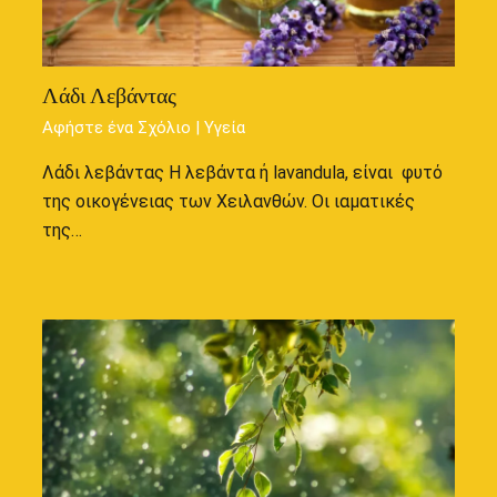
Λάδι Λεβάντας
Αφήστε ένα Σχόλιο
|
Υγεία
Λάδι λεβάντας Η λεβάντα ή lavandula, είναι φυτό
της οικογένειας των Χειλανθών. Οι ιαματικές
της…