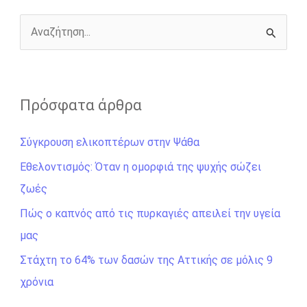
k
e
k
r
Α
ν
α
ζ
Πρόσφατα άρθρα
ή
Σύγκρουση ελικοπτέρων στην Ψάθα
τ
η
Εθελοντισμός: Όταν η ομορφιά της ψυχής σώζει
σ
ζωές
η
Πώς ο καπνός από τις πυρκαγιές απειλεί την υγεία
γ
μας
ι
Στάχτη το 64% των δασών της Αττικής σε μόλις 9
α
χρόνια
: