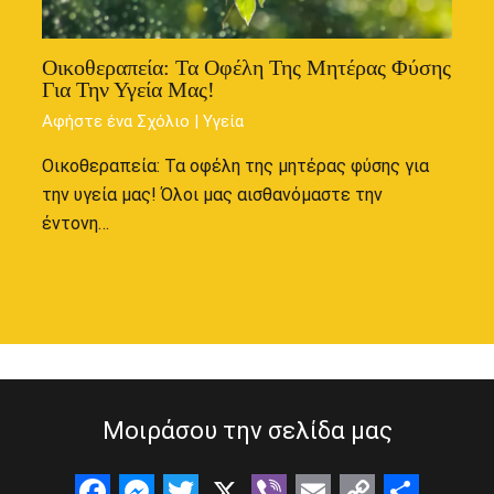
Οικοθεραπεία: Τα Οφέλη Της Μητέρας Φύσης
Για Την Υγεία Μας!
Αφήστε ένα Σχόλιο
|
Υγεία
Οικοθεραπεία: Τα οφέλη της μητέρας φύσης για
την υγεία μας! Όλοι μας αισθανόμαστε την
έντονη…
Μοιράσου την σελίδα μας