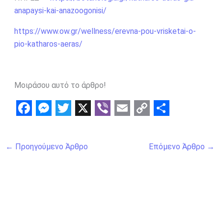
anapaysi-kai-anazoogonisi/
https://www.ow.gr/wellness/erevna-pou-vrisketai-o-
pio-katharos-aeras/
Μοιράσου αυτό το άρθρο!
F
M
T
X
V
E
C
S
a
e
w
i
m
o
h
←
Προηγούμενο Άρθρο
Επόμενο Άρθρο
→
c
s
i
b
a
p
a
e
s
t
e
i
y
r
b
e
t
r
l
L
e
o
n
e
i
o
g
r
n