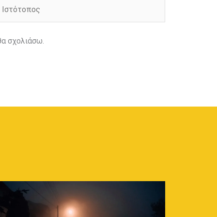
στότοπος
θα σχολιάσω.