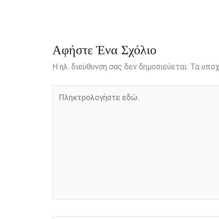
o
n
e
i
o
g
r
n
k
e
k
r
Αφήστε Ένα Σχόλιο
Η ηλ. διεύθυνση σας δεν δημοσιεύεται.
Τα υποχ
Πληκτρολογήστε
εδώ..