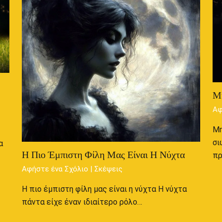
Μ
Αφ
Μη
σι
α
Η Πιο Έμπιστη Φίλη Μας Είναι Η Νύχτα
π
Αφήστε ένα Σχόλιο
|
Σκέψεις
Η πιο έμπιστη φίλη μας είναι η νύχτα Η νύχτα
πάντα είχε έναν ιδιαίτερο ρόλο…