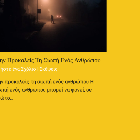
ην Προκαλείς Τη Σιωπή Ενός Ανθρώπου
ήστε ένα Σχόλιο
|
Σκέψεις
ν προκαλείς τη σιωπή ενός ανθρώπου Η
ωπή ενός ανθρώπου μπορεί να φανεί, σε
ρώτο…