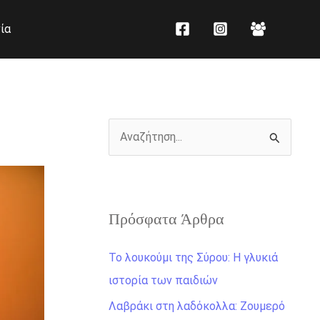
K
Ι
ία
α
σ
τ
τ
η
ο
γ
ρ
ο
ι
Α
ρ
κ
ν
ί
ό
α
ε
ζ
ς
Πρόσφατα Άρθρα
ή
τ
Το λουκούμι της Σύρου: Η γλυκιά
η
ιστορία των παιδιών
σ
Λαβράκι στη λαδόκολλα: Ζουμερό