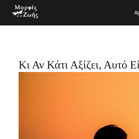
Μετάβαση
στο
Α
περιεχόμενο
Κι Αν Κάτι Αξίζει, Αυτό Ε