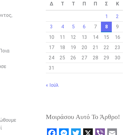
Δ
Τ
Τ
Π
Π
Σ
Κ
όντος,
1
2
3
4
5
6
7
8
9
10
11
12
13
14
15
16
17
18
19
20
21
22
23
 Ποια
24
25
26
27
28
29
30
ώσε
31
« Ιούλ
Μοιράσου Αυτό Το Άρθρο!
νιώθουμε
ί