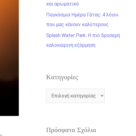
η
και αρωματικό
γ
Παγκόσμια Ημέρα Γάτας: 4 λόγοι
ι
που μας κάνουν καλύτερους
α
Splash Water Park: Η πιο δροσερή
:
καλοκαιρινή εξόρμηση
Kατηγορίες
Πρόσφατα Σχόλια
ου