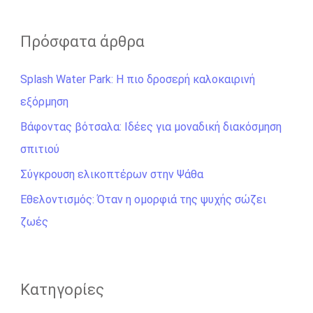
α
ζ
Πρόσφατα άρθρα
ή
Splash Water Park: Η πιο δροσερή καλοκαιρινή
τ
εξόρμηση
η
σ
Βάφοντας βότσαλα: Ιδέες για μοναδική διακόσμηση
η
σπιτιού
γ
Σύγκρουση ελικοπτέρων στην Ψάθα
ι
Εθελοντισμός: Όταν η ομορφιά της ψυχής σώζει
α
ζωές
:
Kατηγορίες