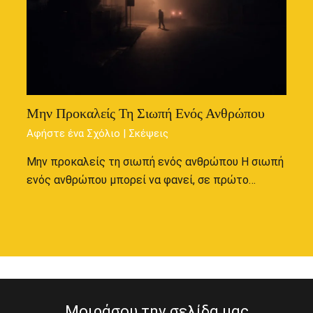
Μην Προκαλείς Τη Σιωπή Ενός Ανθρώπου
Αφήστε ένα Σχόλιο
|
Σκέψεις
Μην προκαλείς τη σιωπή ενός ανθρώπου Η σιωπή
ενός ανθρώπου μπορεί να φανεί, σε πρώτο…
Μοιράσου την σελίδα μας