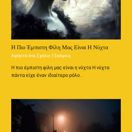
Η Πιο Έμπιστη Φίλη Μας Είναι Η Νύχτα
Αφήστε ένα Σχόλιο
|
Σκέψεις
Η πιο έμπιστη φίλη μας είναι η νύχτα Η νύχτα
πάντα είχε έναν ιδιαίτερο ρόλο…