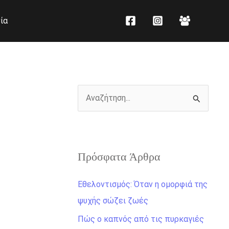
K
Ι
ία
α
σ
τ
τ
η
ο
γ
ρ
ο
ι
Α
ρ
κ
ν
ί
ό
α
ε
ζ
ς
Πρόσφατα Άρθρα
ή
τ
Εθελοντισμός: Όταν η ομορφιά της
η
ψυχής σώζει ζωές
σ
Πώς ο καπνός από τις πυρκαγιές