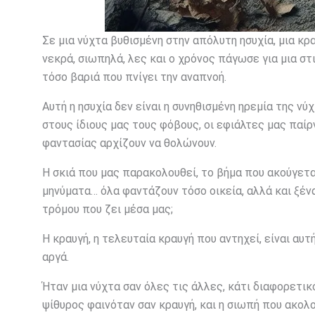
Σε μια νύχτα βυθισμένη στην απόλυτη ησυχία, μια κρα
νεκρά, σιωπηλά, λες και ο χρόνος πάγωσε για μια στι
τόσο βαριά που πνίγει την αναπνοή.
Αυτή η ησυχία δεν είναι η συνηθισμένη ηρεμία της ν
στους ίδιους μας τους φόβους, οι εφιάλτες μας παίρ
φαντασίας αρχίζουν να θολώνουν.
Η σκιά που μας παρακολουθεί, το βήμα που ακούγετα
μηνύματα… όλα φαντάζουν τόσο οικεία, αλλά και ξέ
τρόμου που ζει μέσα μας;
Η κραυγή, η τελευταία κραυγή που αντηχεί, είναι αυτ
αργά.
Ήταν μια νύχτα σαν όλες τις άλλες, κάτι διαφορετι
ψίθυρος φαινόταν σαν κραυγή, και η σιωπή που ακολ