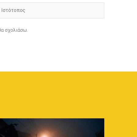
στότοπος
θα σχολιάσω.