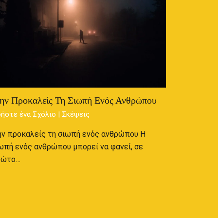
ην Προκαλείς Τη Σιωπή Ενός Ανθρώπου
ήστε ένα Σχόλιο
|
Σκέψεις
ν προκαλείς τη σιωπή ενός ανθρώπου Η
ωπή ενός ανθρώπου μπορεί να φανεί, σε
ρώτο…