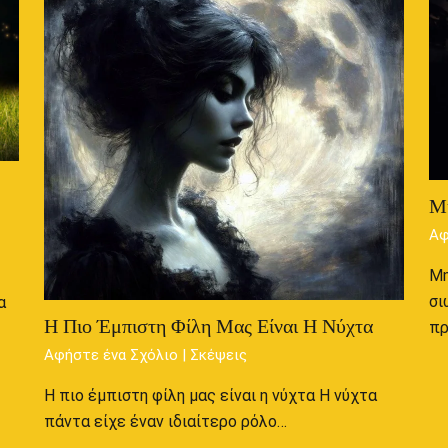
Μ
Αφ
Μη
σι
α
Η Πιο Έμπιστη Φίλη Μας Είναι Η Νύχτα
π
Αφήστε ένα Σχόλιο
|
Σκέψεις
Η πιο έμπιστη φίλη μας είναι η νύχτα Η νύχτα
πάντα είχε έναν ιδιαίτερο ρόλο…