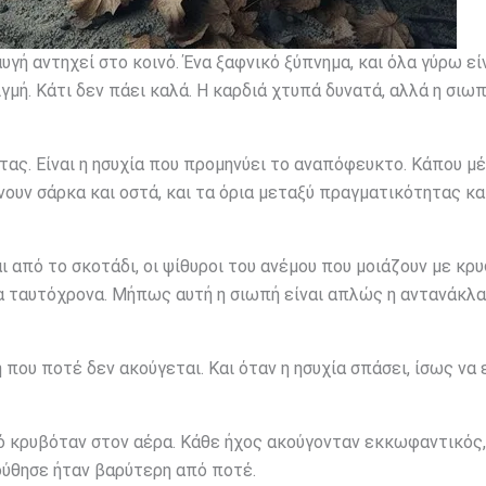
υγή αντηχεί στο κοινό. Ένα ξαφνικό ξύπνημα, και όλα γύρω εί
γμή. Κάτι δεν πάει καλά. Η καρδιά χτυπά δυνατά, αλλά η σιωπ
ύχτας. Είναι η ησυχία που προμηνύει το αναπόφευκτο. Κάπου μ
νουν σάρκα και οστά, και τα όρια μεταξύ πραγματικότητας κα
ι από το σκοτάδι, οι ψίθυροι του ανέμου που μοιάζουν με κρ
να ταυτόχρονα. Μήπως αυτή η σιωπή είναι απλώς η αντανάκλα
ή που ποτέ δεν ακούγεται. Και όταν η ησυχία σπάσει, ίσως να 
κό κρυβόταν στον αέρα. Κάθε ήχος ακούγονταν εκκωφαντικός
ούθησε ήταν βαρύτερη από ποτέ.