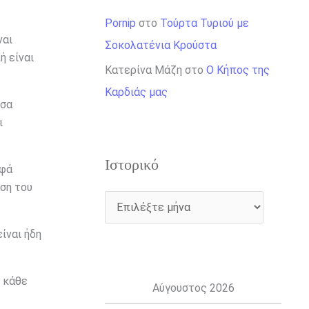
Pornip
στο
Τούρτα Τυριού με
ναι
Σοκολατένια Κρούστα
ή είναι
Κατερίνα Μάζη
στο
Ο Κήπος της
Καρδιάς μας
έσα
ι
Ιστορικό
υφά
ση του
είναι ήδη
, κάθε
Αύγουστος 2026