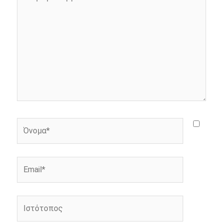
εδώ..
r
Όνομα*
Email*
Ιστότοπος