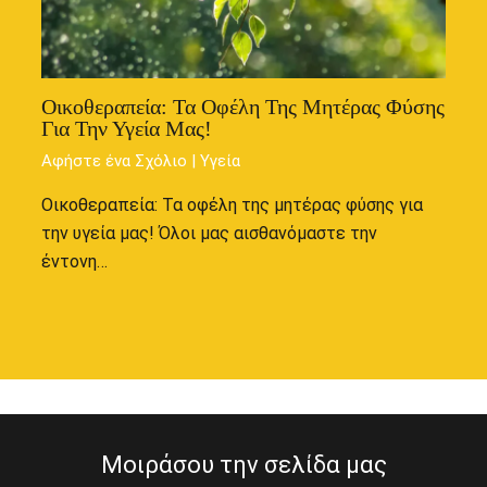
Οικοθεραπεία: Τα Οφέλη Της Μητέρας Φύσης
Για Την Υγεία Μας!
Αφήστε ένα Σχόλιο
|
Υγεία
Οικοθεραπεία: Τα οφέλη της μητέρας φύσης για
την υγεία μας! Όλοι μας αισθανόμαστε την
έντονη…
Μοιράσου την σελίδα μας