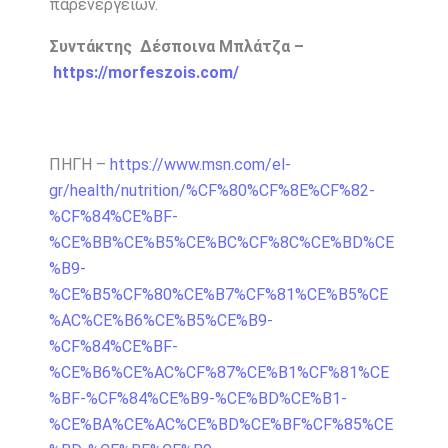
παρενεργειών.
Συντάκτης Δέσποινα Μπλάτζα –
https://morfeszois.com/
ΠΗΓΗ –
https://www.msn.com/el-
gr/health/nutrition/%CF%80%CF%8E%CF%82-
%CF%84%CE%BF-
%CE%BB%CE%B5%CE%BC%CF%8C%CE%BD%CE
%B9-
%CE%B5%CF%80%CE%B7%CF%81%CE%B5%CE
%AC%CE%B6%CE%B5%CE%B9-
%CF%84%CE%BF-
%CE%B6%CE%AC%CF%87%CE%B1%CF%81%CE
%BF-%CF%84%CE%B9-%CE%BD%CE%B1-
%CE%BA%CE%AC%CE%BD%CE%BF%CF%85%CE