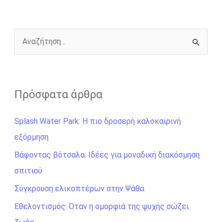
o
n
e
i
o
g
r
n
k
e
k
r
Α
ν
α
ζ
Πρόσφατα άρθρα
ή
Splash Water Park: Η πιο δροσερή καλοκαιρινή
τ
εξόρμηση
η
σ
Βάφοντας βότσαλα: Ιδέες για μοναδική διακόσμηση
η
σπιτιού
γ
Σύγκρουση ελικοπτέρων στην Ψάθα
ι
Εθελοντισμός: Όταν η ομορφιά της ψυχής σώζει
α