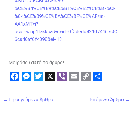
%BD-%CE%BF%CE%B9-
%CE%B4%CE%B9%CE%B1%CE%B2%CE%B7%CF
%84%CE%B9%CE%BA%CE%BF%CE%AF/ar-
AA1xMTyi?
ocid=winp1taskbar&cvid=0f5dedc421d74167c85
6ca46af6f4398&ei=13
Μοιράσου αυτό το άρθρο!
F
M
T
X
V
E
C
S
a
e
w
i
m
o
h
←
Προηγούμενο Άρθρο
Επόμενο Άρθρο
→
c
s
i
b
a
p
a
e
s
t
e
i
y
r
b
e
t
r
l
L
e