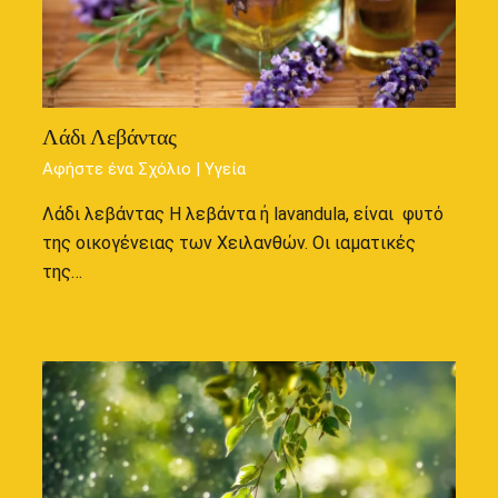
Λάδι Λεβάντας
Αφήστε ένα Σχόλιο
|
Υγεία
Λάδι λεβάντας Η λεβάντα ή lavandula, είναι φυτό
της οικογένειας των Χειλανθών. Οι ιαματικές
της…