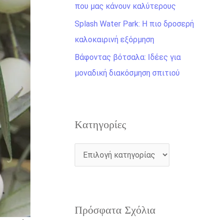
η
που μας κάνουν καλύτερους
γ
Splash Water Park: Η πιο δροσερή
ι
καλοκαιρινή εξόρμηση
α
Βάφοντας βότσαλα: Ιδέες για
:
μοναδική διακόσμηση σπιτιού
Kατηγορίες
Πρόσφατα Σχόλια