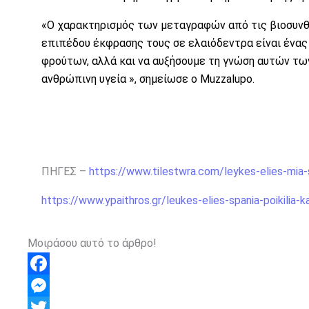
«Ο χαρακτηρισμός των μεταγραφών από τις βιοσυνθε
επιπέδου έκφρασης τους σε ελαιόδεντρα είναι ένας
φρούτων, αλλά και να αυξήσουμε τη γνώση αυτών των
ανθρώπινη υγεία », σημείωσε ο Muzzalupo.
ΠΗΓΕΣ –
https://www.tilestwra.com/leykes-elies-mia-s
https://www.ypaithros.gr/leukes-elies-spania-poikilia-k
Μοιράσου αυτό το άρθρο!
F
a
M