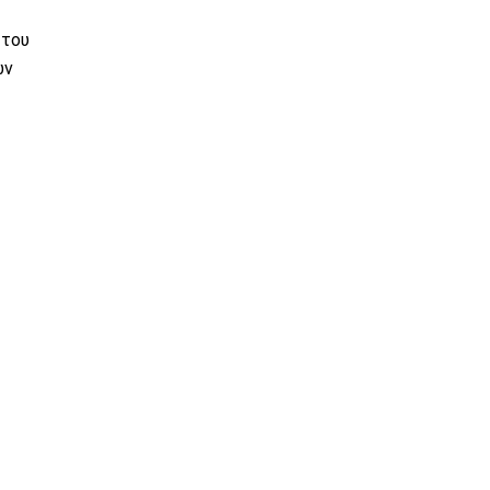
 του
ων