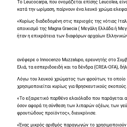
Το Leucocarpa, που ονομάζεται επίσης Leucolea, είν
κατά την ωρίμαση, παίρνουν ένα λευκό χρώμα ελεφα
«Κυρίως διαδεδομένη στις περιοχές της νότιας Ιταλ
αποικισμό της Magna Graecia ( Μεγάλη Ελλάδα ή Μεγά
ήταν η επικράτεια των διαφόρων αρχαίων Ελληνικών 
ανέφερε ο Innocenzo Muzzalupo, ερευνητής στο Συμβ
Ελιά, τα εσπεριδοειδή και τα δένδρα (CREA-OFA), δήλ
Λόγω του λευκού χρώματος των φρούτων, το οποίο σ
χρησιμοποιείται κυρίως για θρησκευτικούς σκοπούς.
«Το εξαιρετικό παρθένο ελαιόλαδο που παράγεται απ
όσον αφορά τη σύνθεση των λιπαρών οξέων, των γε
φρουτώδους προϊόντος», διευκρίνισε.
«Ένας μικρός αριθμός παραγωγών το χρησιμοποιούν 