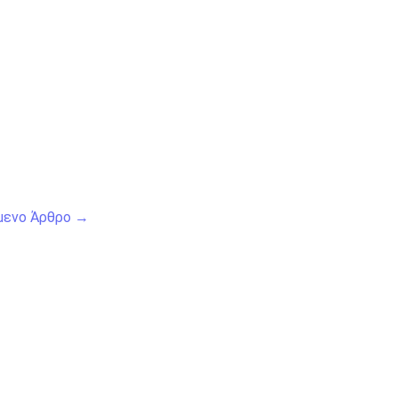
μενο Άρθρο
→