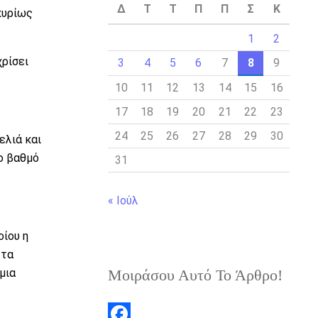
Δ
Τ
Τ
Π
Π
Σ
Κ
κυρίως
1
2
χρίσει
3
4
5
6
7
8
9
10
11
12
13
14
15
16
17
18
19
20
21
22
23
24
25
26
27
28
29
30
ελιά και
ο βαθμό
31
« Ιούλ
οίου η
 τα
Μοιράσου Αυτό Το Άρθρο!
μια