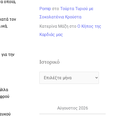
α οποία,
Pornip
στο
Τούρτα Τυριού με
Σοκολατένια Κρούστα
κατά τον
ικά,
Κατερίνα Μάζη
στο
Ο Κήπος της
Καρδιάς μας
 για την
Ιστορικό
άλλα
αφρού
Αύγουστος 2026
λευκού