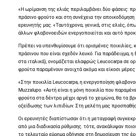
«Η ωρίμανση της ελιάς περιλαμβάνει δύο φάσεις: π
πράσινο φρούτο και στη συνέχεια την αποικοδόμηση 
ερευνητής μας. «Ταυτόχρονα, γενικά, στις ελιές, ό
άλλων φλαβονοειδών ενεργοποιείται και αυτό προκ
Πρέπει να υπενθυμίσουμε ότι ορισμένες ποικιλίες, 
πράσινου που είναι σχεδόν λευκό. Για παράδειγμα, η 
στα ιταλικά), ονομάζεται ελαφρώς Leucocarpa σε ο
φρούτα παραμένουν ανοιχτά ακόμα και είκοσι μέρες 
«Στην ποικιλία Leucocarpa, η ενεργοποίηση φλαβονο
Muzzalupo. «Αυτή είναι η μόνη ποικιλία που παραμέ
φρούτα στα δέντρα μέχρι αργά το χειμώνα, θα τα βρ
οξείδωσης των λιπιδίων. Στη μελέτη μας προσπαθήσα
Οι ερευνητές διαπίστωσαν ότι η μεταγραφή συγκεκ
από μια διαδικασία ρύθμισης. τότε, ανακάλυψαν ποιο
το τελευταίο εύρημα οδήγησε στη δημοσίευση της έρ