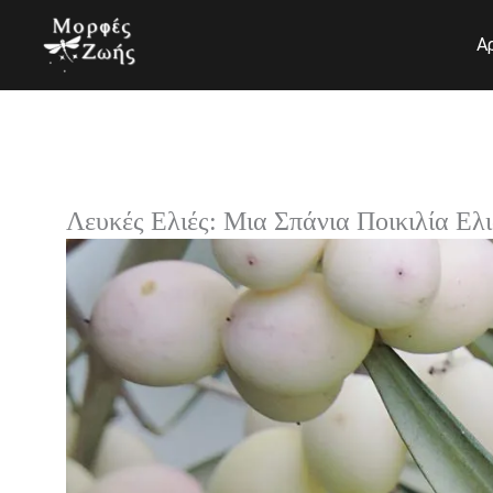
Μετάβαση
στο
Α
περιεχόμενο
Λευκές Ελιές: Μια Σπάνια Ποικιλία Ε