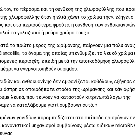
ρώτον, το πέρασμα και τη σύνθεση της χλωροφύλλης που προ
της χλωροφύλλης όταν η ελιά χάνει το χρώμα της», εξηγεί ο
πως και στα περισσότερα φρούτα, η σύνθεση των ανθοκυανινών
αλεί το γαλαζωπό ή μαύρο χρώμα τους.»
κατά το πρώτο μέρος της ωρίμανσης, παίρνουν μια πολύ ανοι
Biancolilla, το όνομα της οποίας υπενθυμίζει το λευκό χρώμα 
ρισμένες περιοχές, επειδή μετά την αποικοδόμηση χλωροφύλ
μέχρι να ενεργοποιηθούν οι pigdos.
ειδών και ανθοκυανίνης δεν εμφανίζεται καθόλου», εξήγησε 
νει άσπρη σε οποιοδήποτε στάδιο της ωρίμανσης και εάν αφή
ούμε λευκά, που τείνουν να καταστούν κιτρινωπά λόγω της
με να καταλάβουμε γιατί συμβαίνει αυτό. »
ριμένων γονιδίων παρεμποδίζεται στο επίπεδο ορισμένων ε
ι κανονιστικοί μηχανισμοί συμβαίνουν, μέσω ειδικών microRN
ευνας.