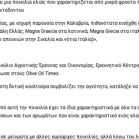
αι μια ποικιλία ελιάς που χαρακτηρίζεται από μικρά φρούτα τ
ντόδοντου.
ίας, με ισχυρή παρουσία στην Καλαβρία, πιθανότατα εισήχθη 
λη Ελλάς, Magna Graecia στα λατινικά, Magna Grecia στα ιταλ
αποικιών στην Σικελία και νότια Ιταλία)»,
ούλιο Αγροτικής Έρευνας και Οικονομίας, Ερευνητικό Κέντρο
ωσε στους Olive Oil Times.
τη δυτική κουλτούρα συμβολίζει την αγνότητα, κατέληξε να
ό αυτή την ποικιλία έχει τα ίδια χαρακτηριστικά με όλα τα 
ύσεων και των αρωμάτων που είναι χαρακτηριστικό ενός ελ
σε μείγματα με άλλες κυρίαρχες ποικιλίες, αλλά λόγω του 