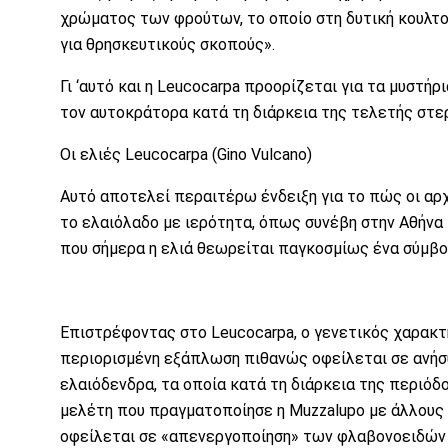
χρώματος των φρούτων, το οποίο στη δυτική κουλτο
για θρησκευτικούς σκοπούς».
Γι ‘αυτό και η Leucocarpa προορίζεται για τα μυστήρ
τον αυτοκράτορα κατά τη διάρκεια της τελετής στε
Οι ελιές Leucocarpa (Gino Vulcano)
Αυτό αποτελεί περαιτέρω ένδειξη για το πώς οι αρχ
το ελαιόλαδο με ιερότητα, όπως συνέβη στην Αθήνα 
που σήμερα η ελιά θεωρείται παγκοσμίως ένα σύμβολ
Επιστρέφοντας στο Leucocarpa, ο γενετικός χαρακτη
περιορισμένη εξάπλωση πιθανώς οφείλεται σε ανήσυχ
ελαιόδενδρα, τα οποία κατά τη διάρκεια της περιόδο
μελέτη που πραγματοποίησε η Muzzalupo με άλλους 
οφείλεται σε «απενεργοποίηση» των φλαβονοειδών 