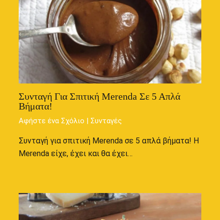
Συνταγή Για Σπιτική Merenda Σε 5 Απλά
Βήματα!
Αφήστε ένα Σχόλιο
|
Συνταγές
Συνταγή για σπιτική Merenda σε 5 απλά βήματα! Η
Merenda είχε, έχει και θα έχει…