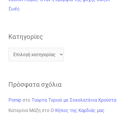
α
ζωές
:
Kατηγορίες
Πρόσφατα σχόλια
Pornip
στο
Τούρτα Τυριού με Σοκολατένια Κρούστα
Κατερίνα Μάζη
στο
Ο Κήπος της Καρδιάς μας