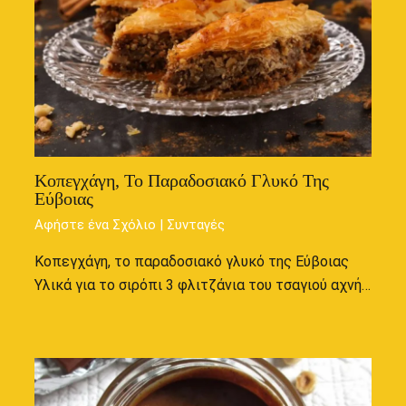
Κοπεγχάγη, Το Παραδοσιακό Γλυκό Της
Εύβοιας
Αφήστε ένα Σχόλιο
|
Συνταγές
Κοπεγχάγη, το παραδοσιακό γλυκό της Εύβοιας
Υλικά για το σιρόπι 3 φλιτζάνια του τσαγιού αχνή…