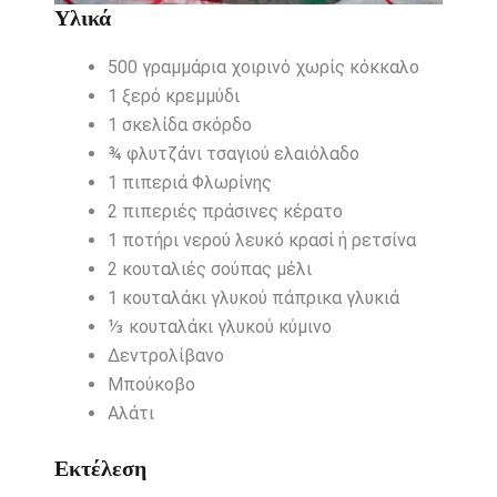
Υλικά
500
γραμμάρια
χοιρινό χωρίς κόκκαλο
1
ξερό κρεμμύδι
1
σκελίδα
σκόρδο
¾
φλυτζάνι τσαγιού
ελαιόλαδο
1
πιπεριά Φλωρίνης
2
πιπεριές πράσινες κέρατο
1
ποτήρι νερού
λευκό κρασί
ή ρετσίνα
2
κουταλιές σούπας
μέλι
1
κουταλάκι γλυκού
πάπρικα γλυκιά
⅓
κουταλάκι γλυκού
κύμινο
Δεντρολίβανο
Μπούκοβο
Αλάτι
Εκτέλεση