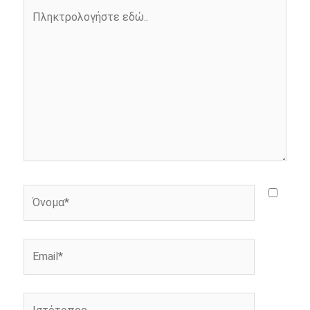
Πληκτρολογήστε
k
e
k
εδώ..
r
Όνομα*
Email*
Ιστότοπος