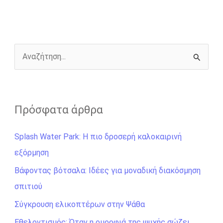
o
n
e
i
o
g
r
n
k
e
k
r
Α
ν
α
ζ
Πρόσφατα άρθρα
ή
Splash Water Park: Η πιο δροσερή καλοκαιρινή
τ
εξόρμηση
η
σ
Βάφοντας βότσαλα: Ιδέες για μοναδική διακόσμηση
η
σπιτιού
γ
Σύγκρουση ελικοπτέρων στην Ψάθα
ι
Εθελοντισμός: Όταν η ομορφιά της ψυχής σώζει