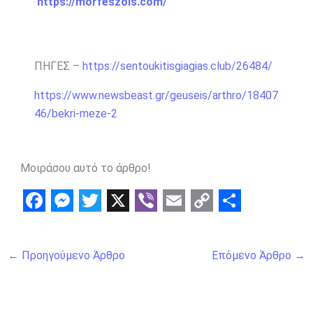
https://morfeszois.com/
ΠΗΓΕΣ –
https://sentoukitisgiagias.club/26484/
https://www.newsbeast.gr/geuseis/arthro/18407
46/bekri-meze-2
Μοιράσου αυτό το άρθρο!
F
M
T
X
V
E
C
S
a
e
w
i
m
o
h
←
Προηγούμενο Άρθρο
Επόμενο Άρθρο
→
c
s
i
b
a
p
a
e
s
t
e
i
y
r
b
e
t
r
l
L
e