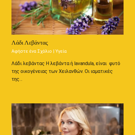
Λάδι Λεβάντας
Αφήστε ένα Σχόλιο
|
Υγεία
Λάδι λεβάντας Η λεβάντα ή lavandula, είναι φυτό
της οικογένειας των Χειλανθών. Οι ιαματικές
της…