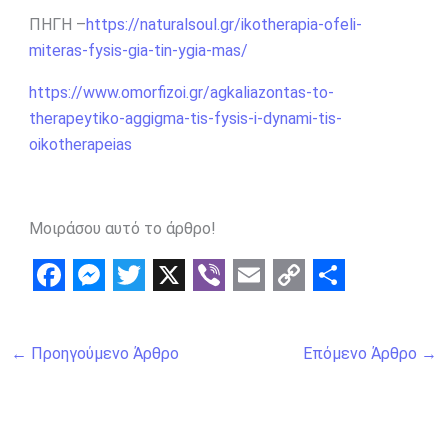
ΠΗΓΗ –
https://naturalsoul.gr/ikotherapia-ofeli-
miteras-fysis-gia-tin-ygia-mas/
https://www.omorfizoi.gr/agkaliazontas-to-
therapeytiko-aggigma-tis-fysis-i-dynami-tis-
oikotherapeias
Μοιράσου αυτό το άρθρο!
F
M
T
X
V
E
C
S
a
e
w
i
m
o
h
←
Προηγούμενο Άρθρο
Επόμενο Άρθρο
→
c
s
i
b
a
p
a
e
s
t
e
i
y
r
b
e
t
r
l
L
e