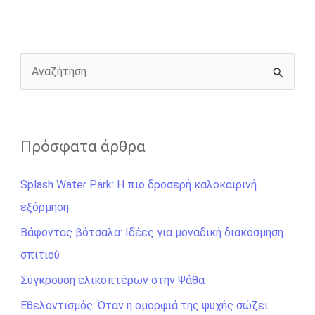
o
n
e
i
o
g
r
n
k
e
k
r
Α
ν
α
ζ
Πρόσφατα άρθρα
ή
Splash Water Park: Η πιο δροσερή καλοκαιρινή
τ
εξόρμηση
η
σ
Βάφοντας βότσαλα: Ιδέες για μοναδική διακόσμηση
η
σπιτιού
γ
Σύγκρουση ελικοπτέρων στην Ψάθα
ι
Εθελοντισμός: Όταν η ομορφιά της ψυχής σώζει