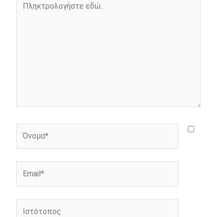
k
e
k
εδώ..
r
Όνομα*
Email*
Ιστότοπος