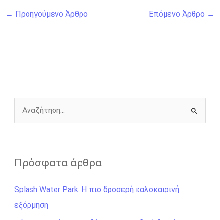
ce
se
tt
er
ail
py
ar
←
Προηγούμενο Άρθρο
Επόμενο Άρθρο
→
b
n
er
Li
e
o
g
n
o
er
k
k
Α
ν
α
ζ
Πρόσφατα άρθρα
ή
Splash Water Park: Η πιο δροσερή καλοκαιρινή
τ
εξόρμηση
η