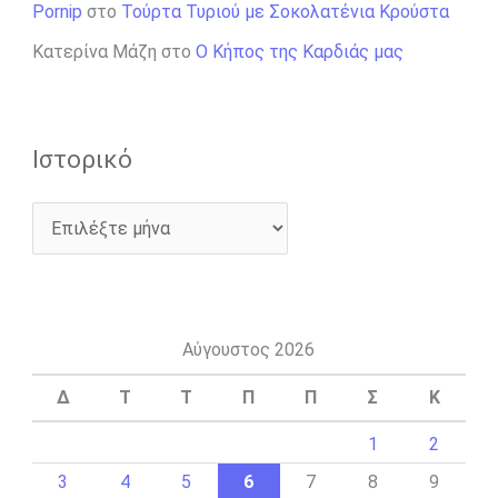
Pornip
στο
Τούρτα Τυριού με Σοκολατένια Κρούστα
Κατερίνα Μάζη
στο
Ο Κήπος της Καρδιάς μας
Ιστορικό
Αύγουστος 2026
Δ
Τ
Τ
Π
Π
Σ
Κ
1
2
3
4
5
6
7
8
9