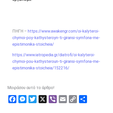
ΠΗΓΗ –
https://www.awakengr.com/oi-kalyteroi-
chymoi-poy-kathysteroyn-ti-giransi-symfona-me-
epistimonika-stoicheia/
https://www.iatropedia.gr/diatrofi/oi-kalyteroi-
chymoi-pou-kathysteroun-ti-giransi-symfona-me-
epistimonika-stoicheia/152216/
Μοιράσου αυτό το άρθρο!
F
M
T
X
Vi
E
C
S
a
es
wi
b
m
o
h