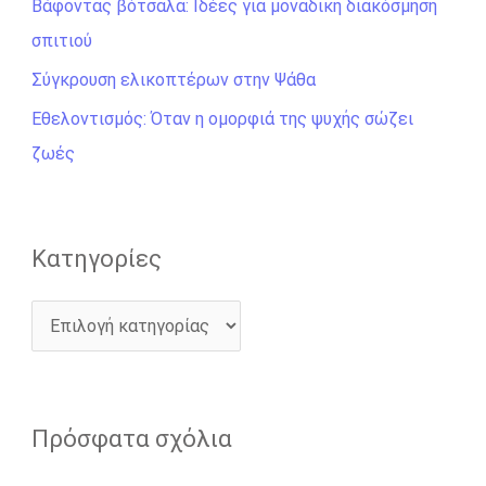
σ
Βάφοντας βότσαλα: Ιδέες για μοναδική διακόσμηση
η
σπιτιού
γ
Σύγκρουση ελικοπτέρων στην Ψάθα
ι
Εθελοντισμός: Όταν η ομορφιά της ψυχής σώζει
α
ζωές
:
Kατηγορίες
Πρόσφατα σχόλια