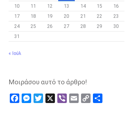
10
11
12
13
14
15
16
17
18
19
20
21
22
23
24
25
26
27
28
29
30
31
« Ιούλ
Μοιράσου αυτό το άρθρο!
F
M
T
X
Vi
E
C
S
a
es
wi
b
m
o
h
ce
se
tt
er
ail
py
ar
b
n
er
Li
e