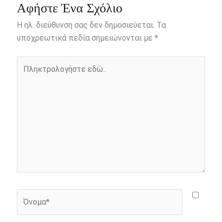
o
g
n
Αφήστε Ένα Σχόλιο
o
er
k
Η ηλ. διεύθυνση σας δεν δημοσιεύεται.
Τα
k
υποχρεωτικά πεδία σημειώνονται με
*
Πληκτρολογήστε
εδώ..
Όνομα*