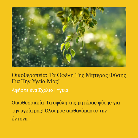
Οικοθεραπεία: Τα Οφέλη Της Μητέρας Φύσης
Για Την Υγεία Μας!
Αφήστε ένα Σχόλιο
|
Υγεία
Οικοθεραπεία: Τα οφέλη της μητέρας φύσης για
την υγεία μας! Όλοι μας αισθανόμαστε την
έντονη…