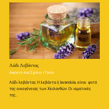
Λάδι Λεβάντας
Αφήστε ένα Σχόλιο
|
Υγεία
Λάδι λεβάντας Η λεβάντα ή lavandula, είναι φυτό
της οικογένειας των Χειλανθών. Οι ιαματικές
της…