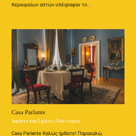
Κερκυραίων αστών υπέγραφαν το…
Casa Parlante
Αφήστε ένα Σχόλιο
|
Πολιτισμός
Casa Parlante Καλώς ήρθατε! Παρακαλώ,