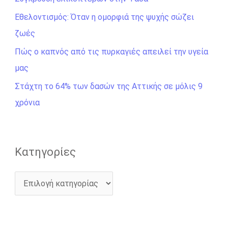
τ
η
Εθελοντισμός: Όταν η ομορφιά της ψυχής σώζει
σ
ζωές
η
Πώς ο καπνός από τις πυρκαγιές απειλεί την υγεία
γ
μας
ι
Στάχτη το 64% των δασών της Αττικής σε μόλις 9
α
χρόνια
:
Kατηγορίες