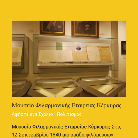
Μουσείο Φιλαρμονικής Εταιρείας Κέρκυρας
Αφήστε ένα Σχόλιο
|
Πολιτισμός
Μουσείο Φιλαρμονικής Εταιρείας Κέρκυρας Στις
12 Σεπτεμβρίου 1840 μια ομάδα φιλόμουσων