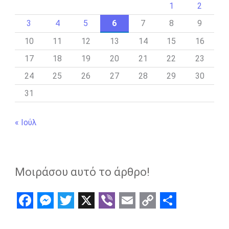
1
2
3
4
5
6
7
8
9
10
11
12
13
14
15
16
17
18
19
20
21
22
23
24
25
26
27
28
29
30
31
« Ιούλ
Μοιράσου αυτό το άρθρο!
F
M
T
X
V
E
C
S