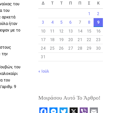
Δ
Τ
Τ
Π
Π
Σ
Κ
ναίκας του
α του
1
2
ε αρκετά
3
4
5
6
7
8
9
ούλα ήταν
ρεψαν με το
10
11
12
13
14
15
16
17
18
19
20
21
22
23
 στους
24
25
26
27
28
29
30
 την
31
Γουβών, του
« Ιούλ
καλοκαίρι
να του
’αριθμ. 9
Μοιράσου Αυτό Το Άρθρο!