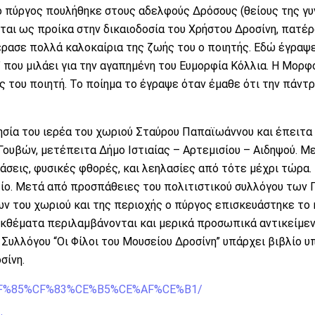
 πύργος πουλήθηκε στους αδελφούς Δρόσους (θείους της γυ
χεται ως προίκα στην δικαιοδοσία του Χρήστου Δροσίνη, πατέρ
πέρασε πολλά καλοκαίρια της ζωής του ο ποιητής. Εδώ έγραψ
 που μιλάει για την αγαπημένη του Ευμορφία Κόλλια. Η Μορφ
 του ποιητή. Το ποίημα το έγραψε όταν έμαθε ότι την πάντ
ησία του ιερέα του χωριού Σταύρου Παπαϊωάννου και έπειτα
ουβών, μετέπειτα Δήμο Ιστιαίας – Αρτεμισίου – Αιδηψού. Με
εις, φυσικές φθορές, και λεηλασίες από τότε μέχρι τώρα.
είο. Μετά από προσπάθειες του πολιτιστικού συλλόγου των 
κων του χωριού και της περιοχής ο πύργος επισκευάστηκε το 
 εκθέματα περιλαμβάνονται και μερικά προσωπικά αντικείμε
υλλόγου “Οι Φίλοι του Μουσείου Δροσίνη” υπάρχει βιβλίο υπ
σίνη.
F%CF%85%CF%83%CE%B5%CE%AF%CE%B1/