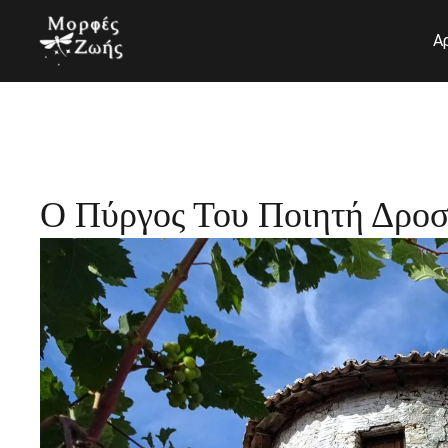
Μετάβαση
στο
Α
περιεχόμενο
Ο Πύργος Του Ποιητή Δροσ