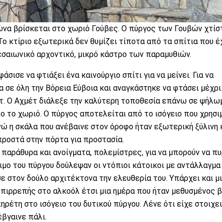
ώνα βρίσκεται στο χωριό Γούβες. Ο πύργος των Γουβών χτίσ
Το κτίριο εξωτερικά δεν θυμίζει τίποτα από τα σπίτια που έ
εσαιωνικό αρχοντικό, μικρό κάστρο των παραμυθιών.
σισε να φτιάξει ένα καινούργιο σπίτι για να μείνει. Για να
 σε όλη την Βόρεια Εύβοια και αναγκάστηκε να φτάσει μέχρι
τ. Ο Αχμέτ διάλεξε την καλύτερη τοποθεσία επάνω σε ψήλω
λο το χωριό. Ο πύργος αποτελείται από το ισόγειο που χρησ
ενώ η σκάλα που ανέβαινε στον όροφο ήταν εξωτερική ξύλινη 
προστά στην πόρτα για προστασία.
ά παράθυρα και ανοίγματα, πολεμίστρες, για να μπορούν να π
ιμο του πύργου δούλεψαν οι ντόπιοι κάτοικοι με αντάλλαγμα
ε στον δούλο αρχιτέκτονα την ελευθερία του. Υπάρχει και μ
 επιρρεπής στο αλκοόλ έτσι μια ημέρα που ήταν μεθυσμένος 
ηρέτη στο ισόγειο του δυτικού πύργου. Λένε ότι είχε στοιχε
έβγαινε πάλι.