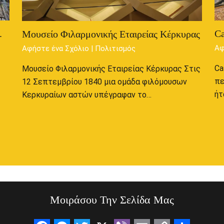
.
Ca
Μουσείο Φιλαρμονικής Εταιρείας Κέρκυρας
Αφ
Αφήστε ένα Σχόλιο
|
Πολιτισμός
Ca
Μουσείο Φιλαρμονικής Εταιρείας Κέρκυρας Στις
πε
12 Σεπτεμβρίου 1840 μια ομάδα φιλόμουσων
ήτ
Κερκυραίων αστών υπέγραφαν το…
Μοιράσου Την Σελίδα Μας