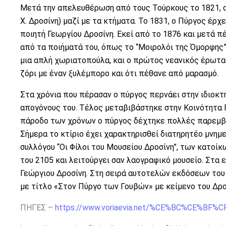
Μετά την απελευθέρωση από τους Τούρκους το 1821, ο
Χ. Δροσίνη) μαζί με τα κτήματα. Το 1831, ο Πύργος έρ
ποιητή Γεωργίου Δροσίνη. Εκεί από το 1876 και μετά 
από τα ποιήματά του, όπως το “Μοιρολόι της Όμορφης”
μια απλή χωριατοπούλα, και ο πρώτος νεανικός έρωτας
ζόρι με έναν ξυλέμπορο και ότι πέθανε από μαρασμό.
Στα χρόνια που πέρασαν ο πύργος περνάει στην ιδιοκτ
απογόνους του. Τέλος μεταβιβάστηκε στην Κοινότητα Γ
πάροδο των χρόνων ο πύργος δέχτηκε πολλές παρεμβάσ
Σήμερα το κτίριο έχει χαρακτηρισθεί διατηρητέο μνημ
συλλόγου “Οι Φίλοι του Μουσείου Δροσίνη”, των κατοί
του 2105 και λειτούργει σαν λαογραφικό μουσείο. Στα
Γεώργιου Δροσίνη. Στη σειρά αυτοτελών εκδόσεων του Σ
με τίτλο «Στον Πύργο των Γουβών» με κείμενο του Δρο
ΠΗΓΕΣ –
https://www.voriaevia.net/%CE%BC%CE%B