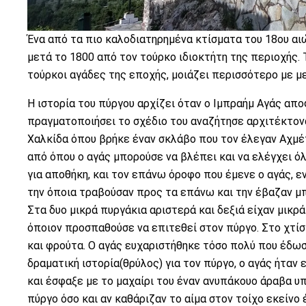
Ένα από τα πιο καλοδιατηρημένα κτίσματα του 18ου αι
μετά το 1800 από τον τούρκο ιδιοκτήτη της περιοχής. 
τούρκοι αγάδες της εποχής, μοιάζει περισσότερο με μ
Η ιστορία του πύργου αρχίζει όταν ο Ιμπραήμ Αγάς αποφά
πραγματοποιήσει το σχέδιο του αναζήτησε αρχιτέκτονα
Χαλκίδα όπου βρήκε έναν σκλάβο που τον έλεγαν Αχμέ
από όπου ο αγάς μπορούσε να βλέπει και να ελέγχει ό
για αποθήκη, και τον επάνω όροφο που έμενε ο αγάς, 
την όποια τραβούσαν προς τα επάνω και την έβαζαν μ
Στα δυο μικρά πυργάκια αριστερά και δεξιά είχαν μικρ
όποιον προσπαθούσε να επιτεθεί στον πύργο. Στο χτίσ
και φρούτα. Ο αγάς ευχαριστήθηκε τόσο πολύ που έδωσ
δραματική ιστορία(θρύλος) για τον πύργο, ο αγάς ήταν
και έσφαξε με το μαχαίρι του έναν ανυπάκουο άραβα υπ
πύργο όσο και αν καθάριζαν το αίμα στον τοίχο εκείνο 