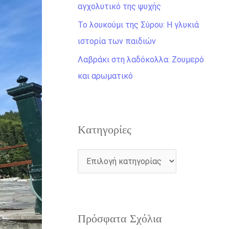
η
αγχολυτικό της ψυχής
γ
Το λουκούμι της Σύρου: Η γλυκιά
ι
ιστορία των παιδιών
α
Λαβράκι στη λαδόκολλα: Ζουμερό
:
και αρωματικό
Kατηγορίες
Πρόσφατα Σχόλια