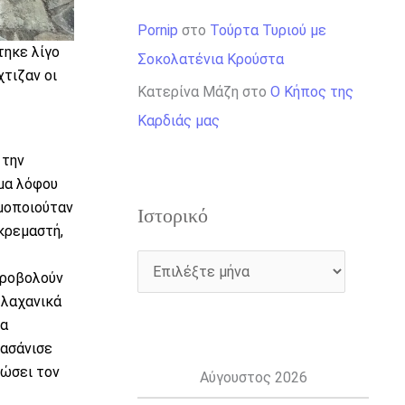
Pornip
στο
Τούρτα Τυριού με
τηκε λίγο
Σοκολατένια Κρούστα
χτιζαν οι
Κατερίνα Μάζη
στο
Ο Κήπος της
Καρδιάς μας
 την
μα λόφου
ιμοποιούταν
Ιστορικό
κρεμαστή,
υροβολούν
 λαχανικά
ια
βασάνισε
ιώσει τον
Αύγουστος 2026