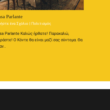
sa Parlante
ήστε ένα Σχόλιο
|
Πολιτισμός
sa Parlante Καλώς ήρθατε! Παρακαλώ,
ράστε! Ο Κόντε θα είναι μαζί σας σύντομα. Θα
αν…