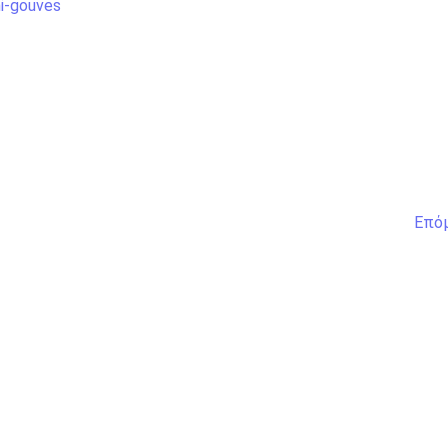
ni-gouves
Επό