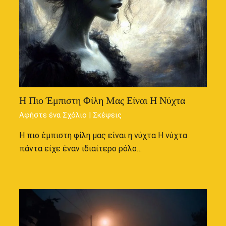
Η Πιο Έμπιστη Φίλη Μας Είναι Η Νύχτα
Αφήστε ένα Σχόλιο
|
Σκέψεις
Η πιο έμπιστη φίλη μας είναι η νύχτα Η νύχτα
πάντα είχε έναν ιδιαίτερο ρόλο…