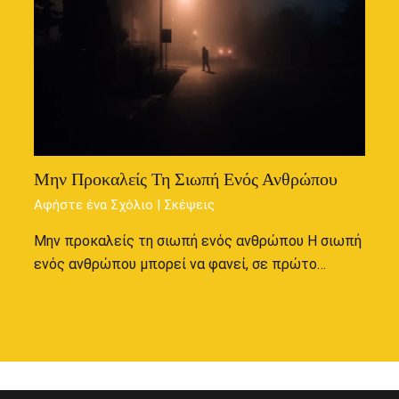
Μην Προκαλείς Τη Σιωπή Ενός Ανθρώπου
Αφήστε ένα Σχόλιο
|
Σκέψεις
Μην προκαλείς τη σιωπή ενός ανθρώπου Η σιωπή
ενός ανθρώπου μπορεί να φανεί, σε πρώτο…