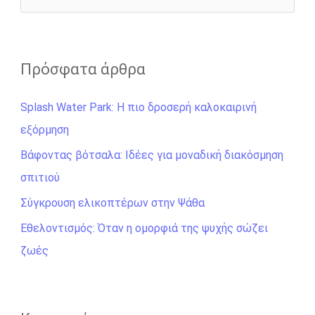
r
ν
α
ζ
Πρόσφατα άρθρα
ή
Splash Water Park: Η πιο δροσερή καλοκαιρινή
τ
εξόρμηση
η
σ
Βάφοντας βότσαλα: Ιδέες για μοναδική διακόσμηση
η
σπιτιού
γ
Σύγκρουση ελικοπτέρων στην Ψάθα
ι
Εθελοντισμός: Όταν η ομορφιά της ψυχής σώζει
α
ζωές
: