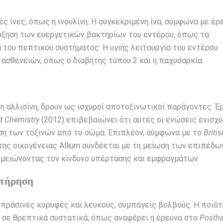
ς ίνες, όπως η ινουλίνη. Η συγκεκριμένη ίνα, σύμφωνα με έρ
αύξηση των ευεργετικών βακτηρίων του εντέρου, όπως τα
ία του πεπτικού συστήματος. Η υγιής λειτουργία του εντέρου
 ασθενειών, όπως ο διαβήτης τύπου 2 και η παχυσαρκία.
η αλλισίνη, δρουν ως ισχυροί αποτοξινωτικοί παράγοντες. Έ
od Chemistry
(2012) επιβεβαιώνει ότι αυτές οι ενώσεις ενισχύ
ση των τοξινών από το σώμα. Επιπλέον, σύμφωνα με το
Britis
της οικογένειας Allium συνδέεται με τη μείωση των επιπέδω
 μειώνοντας τον κίνδυνο υπέρτασης και εμφραγμάτων.
ατήρηση
πράσινες κορυφές και λευκούς, συμπαγείς βολβούς. Η ποιότ
 σε θρεπτικά συστατικά, όπως αναφέρει η έρευνα στο
Postha