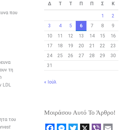
Δ
Τ
Τ
Π
Π
Σ
Κ
ευνα που
1
2
3
4
5
6
7
8
9
10
11
12
13
14
15
16
17
18
19
20
21
22
23
24
25
26
27
28
29
30
ρευνα
31
ουν τη
h
« Ιούλ
ν LDL
Μοιράσου Αυτό Το Άρθρο!
ητα του
rvest