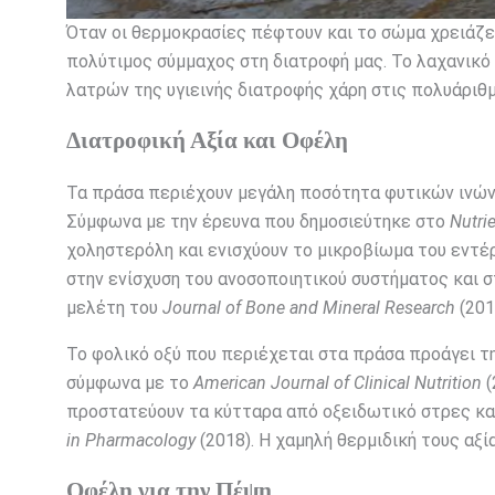
Όταν οι θερμοκρασίες πέφτουν και το σώμα χρειάζε
πολύτιμος σύμμαχος στη διατροφή μας. Το λαχανικό α
λατρών της υγιεινής διατροφής χάρη στις πολυάριθ
Διατροφική Αξία και Οφέλη
Τα πράσα περιέχουν μεγάλη ποσότητα φυτικών ινών 
Σύμφωνα με την έρευνα που δημοσιεύτηκε στο
Nutri
χοληστερόλη και ενισχύουν το μικροβίωμα του εντέρ
στην ενίσχυση του ανοσοποιητικού συστήματος και σ
μελέτη του
Journal of Bone and Mineral Research
(201
Το φολικό οξύ που περιέχεται στα πράσα προάγει τη
σύμφωνα με το
American Journal of Clinical Nutrition
(
προστατεύουν τα κύτταρα από οξειδωτικό στρες και
in Pharmacology
(2018). Η χαμηλή θερμιδική τους αξί
Οφέλη για την Πέψη