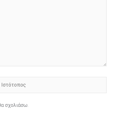
στότοπος
θα σχολιάσω.