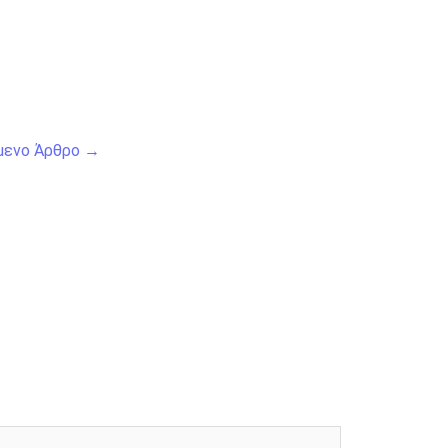
μενο Άρθρο
→