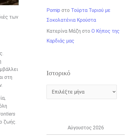
Pornip
στο
Τούρτα Τυριού με
διές των
Σοκολατένια Κρούστα
Κατερίνα Μάζη
στο
Ο Κήπος της
Καρδιάς μας
ς.
η
υμβάλλει
Ιστορικό
αι στη
ν.
ία,
όλη
rontiers
ο ζωής.
Αύγουστος 2026