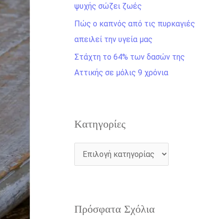
η
ψυχής σώζει ζωές
γ
Πώς ο καπνός από τις πυρκαγιές
ι
απειλεί την υγεία μας
α
Στάχτη το 64% των δασών της
:
Αττικής σε μόλις 9 χρόνια
Kατηγορίες
Πρόσφατα Σχόλια