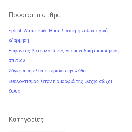
α
ζ
Πρόσφατα άρθρα
ή
Splash Water Park: Η πιο δροσερή καλοκαιρινή
τ
εξόρμηση
η
σ
Βάφοντας βότσαλα: Ιδέες για μοναδική διακόσμηση
η
σπιτιού
γ
Σύγκρουση ελικοπτέρων στην Ψάθα
ι
Εθελοντισμός: Όταν η ομορφιά της ψυχής σώζει
α
ζωές
:
Kατηγορίες