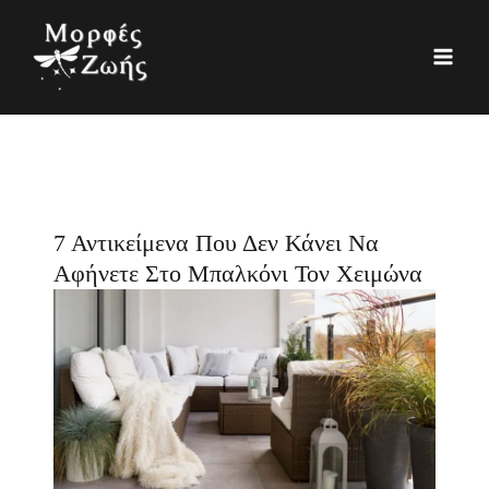
Μετάβαση
K
Ι
στο
α
σ
περιεχόμενο
τ
τ
η
ο
γ
ρ
ο
ι
ρ
κ
7 Αντικείμενα Που Δεν Κάνει Να
ί
ό
Αφήνετε Στο Μπαλκόνι Τον Χειμώνα
ε
ς