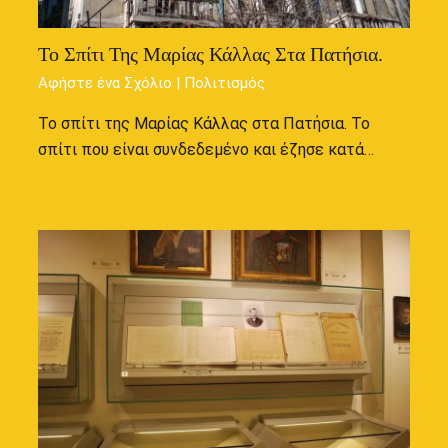
Το Σπίτι Της Μαρίας Κάλλας Στα Πατήσια.
Αφήστε ένα Σχόλιο
|
Πολιτισμός
Το σπίτι της Μαρίας Κάλλας στα Πατήσια. Το
σπίτι που είναι συνδεδεμένο και έζησε κατά…