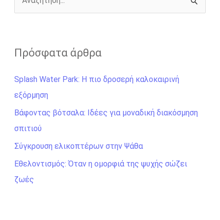
r
Α
ν
α
ζ
Πρόσφατα άρθρα
ή
Splash Water Park: Η πιο δροσερή καλοκαιρινή
τ
εξόρμηση
η
σ
Βάφοντας βότσαλα: Ιδέες για μοναδική διακόσμηση
η
σπιτιού
γ
Σύγκρουση ελικοπτέρων στην Ψάθα
ι
Εθελοντισμός: Όταν η ομορφιά της ψυχής σώζει
α
ζωές
: