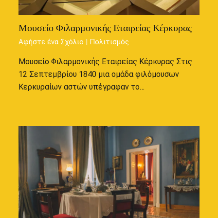
Μουσείο Φιλαρμονικής Εταιρείας Κέρκυρας
Αφήστε ένα Σχόλιο
|
Πολιτισμός
Μουσείο Φιλαρμονικής Εταιρείας Κέρκυρας Στις
12 Σεπτεμβρίου 1840 μια ομάδα φιλόμουσων
Κερκυραίων αστών υπέγραφαν το…