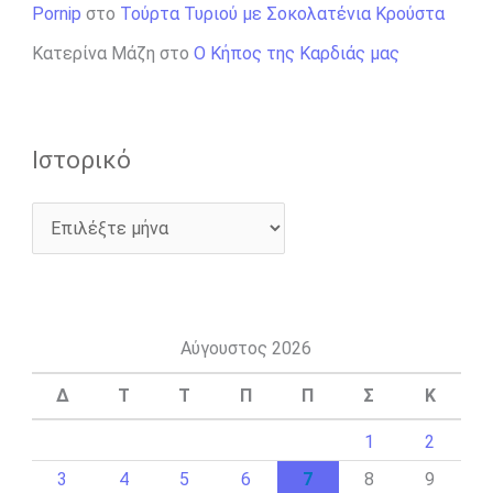
Pornip
στο
Τούρτα Τυριού με Σοκολατένια Κρούστα
Κατερίνα Μάζη
στο
Ο Κήπος της Καρδιάς μας
Ιστορικό
Αύγουστος 2026
Δ
Τ
Τ
Π
Π
Σ
Κ
1
2
3
4
5
6
7
8
9