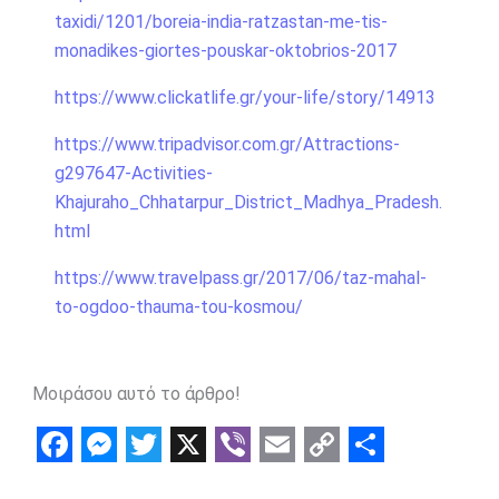
taxidi/1201/boreia-india-ratzastan-me-tis-
monadikes-giortes-pouskar-oktobrios-2017
https://www.clickatlife.gr/your-life/story/14913
https://www.tripadvisor.com.gr/Attractions-
g297647-Activities-
Khajuraho_Chhatarpur_District_Madhya_Pradesh.
html
https://www.travelpass.gr/2017/06/taz-mahal-
to-ogdoo-thauma-tou-kosmou/
Μοιράσου αυτό το άρθρο!
F
M
T
X
V
E
C
S