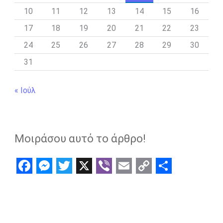
10
11
12
13
14
15
16
17
18
19
20
21
22
23
24
25
26
27
28
29
30
31
« Ιούλ
Μοιράσου αυτό το άρθρο!
F
M
T
X
V
E
C
S
a
e
w
i
m
o
h
c
s
i
b
a
p
a