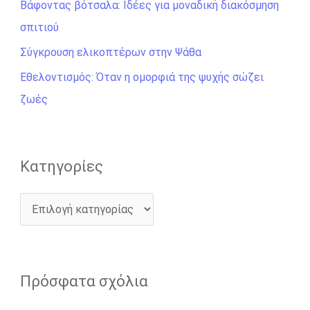
σ
Βάφοντας βότσαλα: Ιδέες για μοναδική διακόσμηση
η
σπιτιού
γ
Σύγκρουση ελικοπτέρων στην Ψάθα
ι
Εθελοντισμός: Όταν η ομορφιά της ψυχής σώζει
α
ζωές
:
Kατηγορίες
Πρόσφατα σχόλια