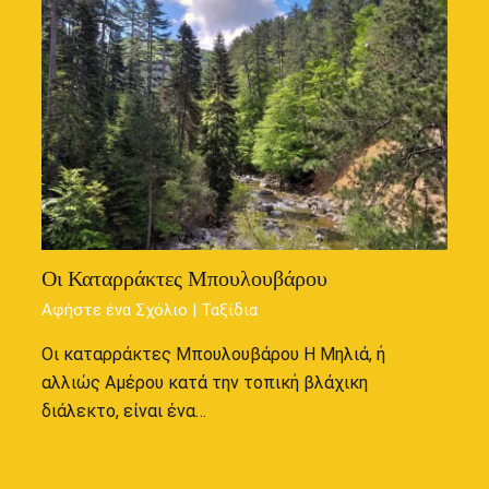
Οι Καταρράκτες Μπουλουβάρου
Αφήστε ένα Σχόλιο
|
Ταξίδια
Οι καταρράκτες Μπουλουβάρου Η Μηλιά, ή
αλλιώς Αμέρου κατά την τοπική βλάχικη
διάλεκτο, είναι ένα…