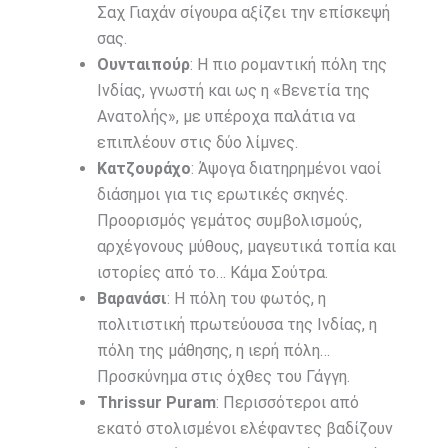
Σαχ Γιαχάν σίγουρα αξίζει την επίσκεψή
σας.
Ουνταιπούρ
: Η πιο ρομαντική πόλη της
Ινδίας, γνωστή και ως η «Βενετία της
Ανατολής», με υπέροχα παλάτια να
επιπλέουν στις δύο λίμνες.
Κατζουράχο
: Άψογα διατηρημένοι ναοί
διάσημοι για τις ερωτικές σκηνές.
Προορισμός γεμάτος συμβολισμούς,
αρχέγονους μύθους, μαγευτικά τοπία και
ιστορίες από το… Κάμα Σούτρα.
Βαρανάσι
: Η πόλη του φωτός, η
πολιτιστική πρωτεύουσα της Ινδίας, η
πόλη της μάθησης, η ιερή πόλη…
Προσκύνημα στις όχθες του Γάγγη.
Thrissur Puram
: Περισσότεροι από
εκατό στολισμένοι ελέφαντες βαδίζουν