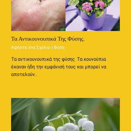
Τα Αντικουνουπικά Της Φύσης.
Αφήστε ένα Σχόλιο
|
Φύση
Τα αντικουνουπικά της φύσης. Τα κουνούπια
έκαναν ήδη την εμφάνισή τους και μπορεί να
αποτελούν…