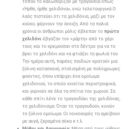
τόπου το καλωσόριζαν με τραγούδια όπως
«Ήρθε, ήρθε χελιδόνα», ενώ τελετουργικά Ο
λαός πιστεύει ότι τα χελιδόνια, μαζί με τον
κούκο, φέρνουν την άνοιξη. Από τα παλιά
χρόνια οι άνθρωποι μόλις έβλεπαν το
πρώτο
χελιδόνι
έβγαζαν τον «μάρτη» από το χέρι
τους και το κρεμούσαν στο δέντρο για να το
βρει το χελιδόνι και να φτιάξει τη φωλιά του.
Την ημέρα αυτή, παρέες παιδιών κρατούν μια
ξύλινη κατασκευή, στολισμένη με πολύχρωμες
φούντες, όπου υπάρχει ένα ομοίωμα
χελιδονιού, το οποίο κινείται περιστροφικά,
και γυρνούν σε όλα τα σπίτια του χωριού. Σε
κάθε σπίτι λένε το τραγουδάκι της χελιδόνας,
το χελιδόνισμα. Όταν το τραγουδούν, κινούν
το ξύλινο ομοίωμα. Οι νοικοκυρές τα αμείβουν
με αυγά, ξεραμένα σύκα κ.τ.λ.
Μύθοι και Λαογραφία:
Μέσα από τους μύθους