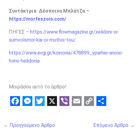
Συντάκτρια Δέσποινα Μπλάτζα –
https://morfeszois.com/
ΠΗΓΕΣ –
https://www.flowmagazine.gr/xelidoni-oi-
sumvolsmoi-kai-oi-muthoi-tou/
https://www.avgi.gr/koinonia/478899_yparhei-anoixi-
horis-helidonia
Μοιράσου αυτό το άρθρο!
F
M
T
X
V
E
C
S
a
e
w
i
m
o
h
←
Προηγούμενο Άρθρο
Επόμενο Άρθρο
→
c
s
i
b
a
p
a