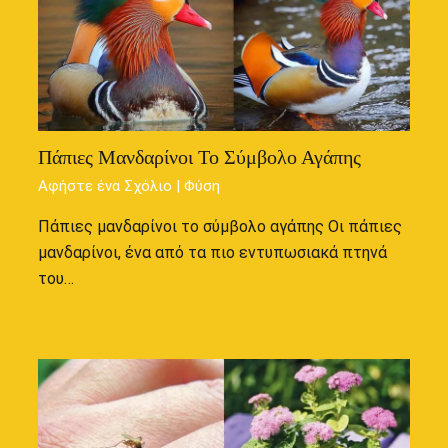
Πάπιες Μανδαρίνοι Το Σύμβολο Αγάπης
Αφήστε ένα Σχόλιο
|
Φύση
Πάπιες μανδαρίνοι το σύμβολο αγάπης Οι πάπιες
μανδαρίνοι, ένα από τα πιο εντυπωσιακά πτηνά
του…