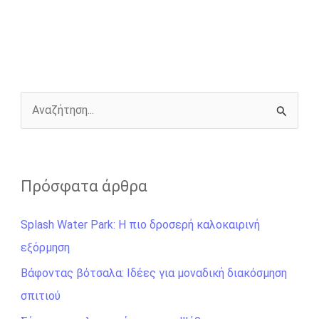
e
s
t
e
i
y
r
b
e
t
r
l
L
e
o
n
e
i
o
g
r
n
k
e
k
r
Α
ν
α
ζ
Πρόσφατα άρθρα
ή
Splash Water Park: Η πιο δροσερή καλοκαιρινή
τ
εξόρμηση
η
σ
Βάφοντας βότσαλα: Ιδέες για μοναδική διακόσμηση
η
σπιτιού
γ