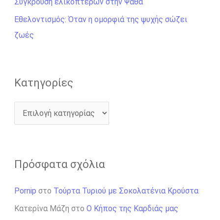
Σύγκρουση ελικοπτέρων στην Ψάθα
ι
Εθελοντισμός: Όταν η ομορφιά της ψυχής σώζει
α
ζωές
:
Kατηγορίες
Πρόσφατα σχόλια
Pornip
στο
Τούρτα Τυριού με Σοκολατένια Κρούστα
Κατερίνα Μάζη
στο
Ο Κήπος της Καρδιάς μας