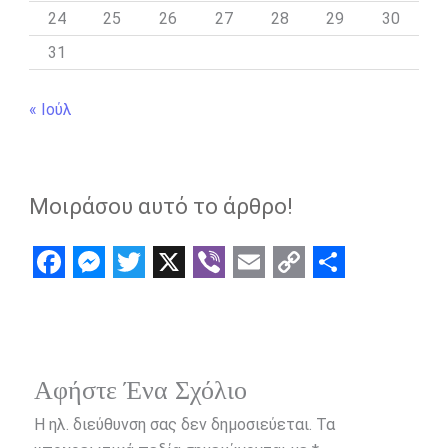
24
25
26
27
28
29
30
31
« Ιούλ
Μοιράσου αυτό το άρθρο!
F
M
T
X
V
E
C
S
a
e
w
i
m
o
h
c
s
i
b
a
p
a
e
s
t
e
i
y
r
Αφήστε Ένα Σχόλιο
b
e
t
r
l
L
e
Η ηλ. διεύθυνση σας δεν δημοσιεύεται.
Τα