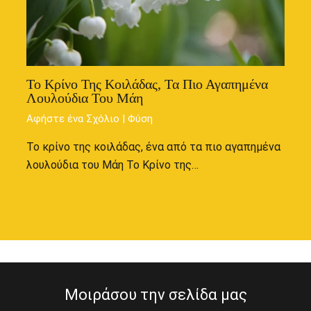
Το Κρίνο Της Κοιλάδας, Τα Πιο Αγαπημένα
Λουλούδια Του Μάη
Αφήστε ένα Σχόλιο
|
Φύση
Το κρίνο της κοιλάδας, ένα από τα πιο αγαπημένα
λουλούδια του Μάη Το Κρίνο της…
Μοιράσου την σελίδα μας