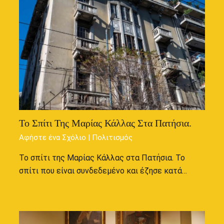
Το Σπίτι Της Μαρίας Κάλλας Στα Πατήσια.
Αφήστε ένα Σχόλιο
|
Πολιτισμός
Το σπίτι της Μαρίας Κάλλας στα Πατήσια. Το
σπίτι που είναι συνδεδεμένο και έζησε κατά…