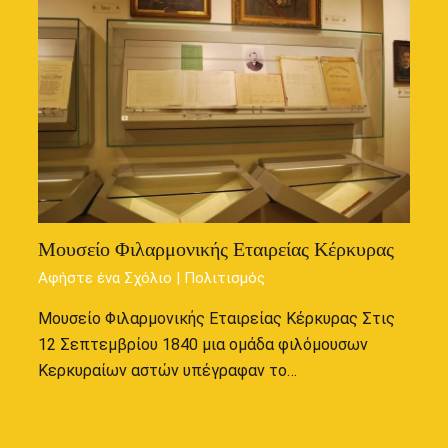
Μουσείο Φιλαρμονικής Εταιρείας Κέρκυρας
Αφήστε ένα Σχόλιο
|
Πολιτισμός
Μουσείο Φιλαρμονικής Εταιρείας Κέρκυρας Στις
12 Σεπτεμβρίου 1840 μια ομάδα φιλόμουσων
Κερκυραίων αστών υπέγραφαν το…