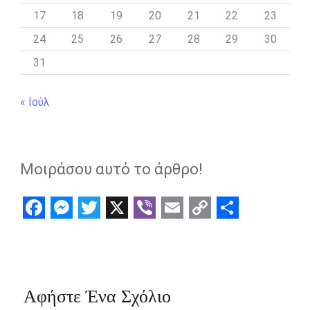
17
18
19
20
21
22
23
24
25
26
27
28
29
30
31
« Ιούλ
Μοιράσου αυτό το άρθρο!
F
M
T
X
V
E
C
S
a
e
w
i
m
o
h
c
s
i
b
a
p
a
e
s
t
e
i
y
r
Αφήστε Ένα Σχόλιο