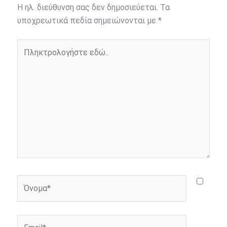
b
e
t
r
l
L
e
Η ηλ. διεύθυνση σας δεν δημοσιεύεται.
Τα
o
n
e
i
υποχρεωτικά πεδία σημειώνονται με
*
o
g
r
n
Πληκτρολογήστε
k
e
k
εδώ..
r
Όνομα*
Email*