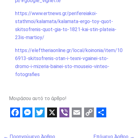
pi/#google_vignette
https://www.ertnews.gr/perifereiakoi-
stathmoi/kalamata/kalamata-ergo-toy-quot-
skitsofrenis-quot-gia-to-1821-kai-stin-plateia-
23is-martioy/
https://eleftheriaonline.gr/local/koinonia/item/10
6913-skitsofrenis-otan-i-texni-vgainei-sto-
dromo-i-mizeria-bainei-sto-mouseio-vinteo-
fotografies
Μοιράσου αυτό το άρθρο!
F
M
T
X
V
E
C
S
a
e
w
i
m
o
h
←
Προηγούμενο Άρθρο
Επόμενο Άρθρο
→