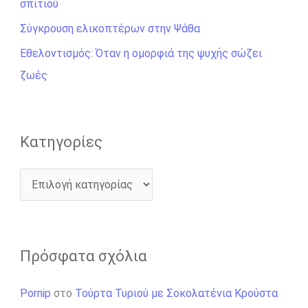
η
σπιτιού
γ
Σύγκρουση ελικοπτέρων στην Ψάθα
ι
Εθελοντισμός: Όταν η ομορφιά της ψυχής σώζει
α
ζωές
:
Kατηγορίες
Πρόσφατα σχόλια
Pornip
στο
Τούρτα Τυριού με Σοκολατένια Κρούστα