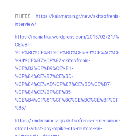
ΠΗΓΕΣ –
https://kalamatain.gr/new/skitsofrenis-
interview/
https://maniatika.wordpress.com/2013/02/21/%
CE%BF-
%CE%BC%CE%B1%CE%BD%CE%B9%CE%AC%CF
%84%CE%B7%CF%82-skitsofrenis-
%CE%B3%CE%B9%CE%B1-
%CF%84%CE%B7%CE%BD-
%CF%84%CE%AD%CF%87%CE%BD%CE%B7-
%CF%84%CE%BF%CF%85-
%CE%B4%CF%81%CF%8C%CE%BC%CE%BF%CF
%85/
https://xaidarisimera.gr/skitsofrenis-o-messinios-
street-artist-poy-mpike-sto-reuters-kai-