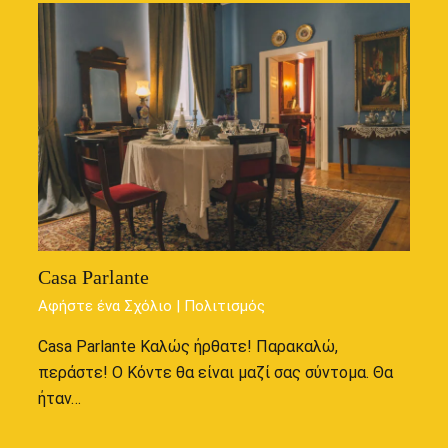
Casa Parlante
Αφήστε ένα Σχόλιο
|
Πολιτισμός
Casa Parlante Καλώς ήρθατε! Παρακαλώ,
περάστε! Ο Κόντε θα είναι μαζί σας σύντομα. Θα
ήταν…