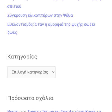
η
σπιτιού
γ
Σύγκρουση ελικοπτέρων στην Ψάθα
ι
Εθελοντισμός: Όταν η ομορφιά της ψυχής σώζει
α
ζωές
:
Kατηγορίες
Πρόσφατα σχόλια
Pornip
στο
Τούρτα Τυριού με Σοκολατένια Κρούστα