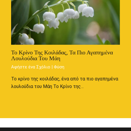
Το Κρίνο Της Κοιλάδας, Τα Πιο Αγαπημένα
Λουλούδια Του Μάη
Αφήστε ένα Σχόλιο
|
Φύση
Το κρίνο της κοιλάδας, ένα από τα πιο αγαπημένα
λουλούδια του Μάη Το Κρίνο της…