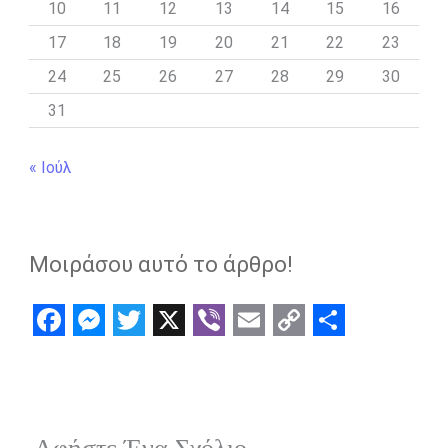
10
11
12
13
14
15
16
17
18
19
20
21
22
23
24
25
26
27
28
29
30
31
« Ιούλ
Μοιράσου αυτό το άρθρο!
F
M
T
X
V
E
C
S
a
e
w
i
m
o
h
c
s
i
b
a
p
a
e
s
t
e
i
y
r