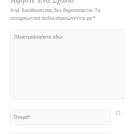
Αφήστε Ένα Σχόλιο
b
e
t
r
l
L
e
Η ηλ. διεύθυνση σας δεν δημοσιεύεται.
Τα
o
n
e
i
υποχρεωτικά πεδία σημειώνονται με
*
o
g
r
n
Πληκτρολογήστε
k
e
k
εδώ..
r
Όνομα*