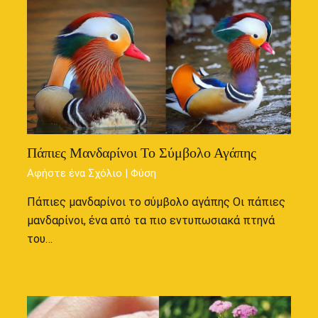
Πάπιες Μανδαρίνοι Το Σύμβολο Αγάπης
Αφήστε ένα Σχόλιο
|
Φύση
Πάπιες μανδαρίνοι το σύμβολο αγάπης Οι πάπιες
μανδαρίνοι, ένα από τα πιο εντυπωσιακά πτηνά
του…