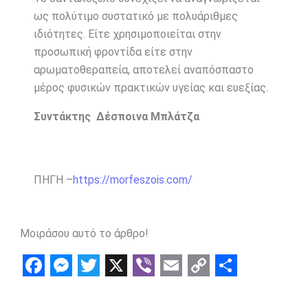
ως πολύτιμο συστατικό με πολυάριθμες
ιδιότητες. Είτε χρησιμοποιείται στην
προσωπική φροντίδα είτε στην
αρωματοθεραπεία, αποτελεί αναπόσπαστο
μέρος φυσικών πρακτικών υγείας και ευεξίας.
Συντάκτης Δέσποινα Μπλάτζα
ΠΗΓΗ –
https://morfeszois.com/
Μοιράσου αυτό το άρθρο!
F
M
T
X
V
E
C
S