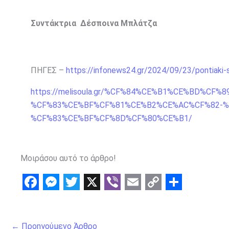
Συντάκτρια Δέσποινα Μπλάτζα
ΠΗΓΕΣ –
https://infonews24.gr/2024/09/23/pontiaki-
https://melisoula.gr/%CF%84%CE%B1%CE%BD%C
%CF%83%CE%BF%CF%81%CE%B2%CE%AC%CF%82-
%CF%83%CE%BF%CF%8D%CF%80%CE%B1/
Μοιράσου αυτό το άρθρο!
F
M
T
X
V
E
C
S
a
e
w
i
m
o
h
←
Προηγούμενο Άρθρο