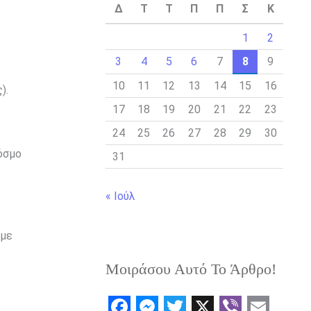
Δ
Τ
Τ
Π
Π
Σ
Κ
1
2
3
4
5
6
7
8
9
10
11
12
13
14
15
16
).
17
18
19
20
21
22
23
24
25
26
27
28
29
30
όσμο
31
« Ιούλ
υμε
Μοιράσου Αυτό Το Άρθρο!