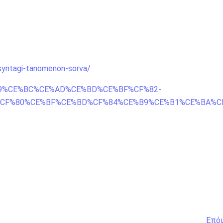
syntagi-tanomenon-sorva/
F%89%CE%BC%CE%AD%CE%BD%CE%BF%CF%82-
%CF%80%CE%BF%CE%BD%CF%84%CE%B9%CE%B1%CE%BA%C
Επό