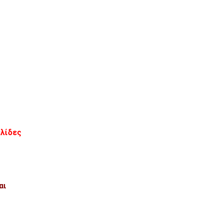
ελίδες
αι