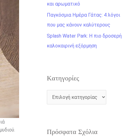
η
και αρωματικό
γ
Παγκόσμια Ημέρα Γάτας: 4 λόγοι
ι
που μας κάνουν καλύτερους
α
Splash Water Park: Η πιο δροσερή
:
καλοκαιρινή εξόρμηση
Kατηγορίες
ιά
μυδιού.
Πρόσφατα Σχόλια