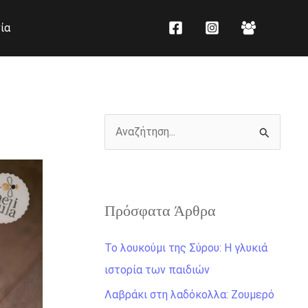
K
Ι
ία
α
σ
τ
τ
η
ο
γ
ρ
ο
ι
Α
ρ
κ
ν
ί
ό
α
ε
ζ
ς
Πρόσφατα Άρθρα
ή
τ
Το λουκούμι της Σύρου: Η γλυκιά
η
ιστορία των παιδιών
σ
Λαβράκι στη λαδόκολλα: Ζουμερό