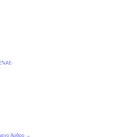
E%AE-
μενο Άρθρο
→