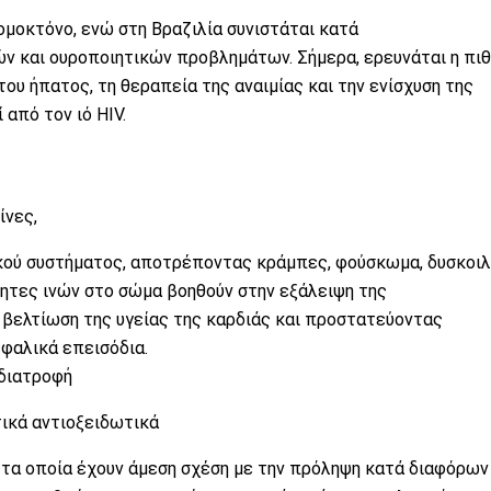
ομοκτόνο
, ενώ στη Βραζιλία συνιστάται κατά
ών
και
ουροποιητικών
προβλημάτων. Σήμερα, ερευνάται η πι
 του
ήπατος
, τη θεραπεία της
αναιμίας
και την ενίσχυση της
από τον ιό HIV.
ίνες
,
κού συστήματος
, αποτρέποντας κράμπες, φούσκωμα,
δυσκοιλ
τητες ινών στο σώμα βοηθούν στην εξάλειψη της
 βελτίωση της υγείας της
καρδιάς
και προστατεύοντας
φαλικά επεισόδια
.
 διατροφή
τικά
αντιοξειδωτικά
 τα οποία έχουν άμεση σχέση με την πρόληψη κατά διαφόρω