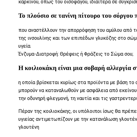
καρκίνου, όπως του
οισοφάγου
, ιδιαίτερα σε σύγκρ
Το πλούσιο σε τανίνη πίτουρο του σόργου 
που αναστέλλουν την απορρόφηση του
αμύλου
από το
της
ινσουλίνης
και των επιπέδων γλυκόζης στο σώμα
υγεία.
Ένζυμα-Διατροφή: Θρέφεις ή Φράζεις το Σώμα σου;
Η
κοιλιοκάκη
είναι μια σοβαρή αλλεργία 
η οποία βρίσκεται κυρίως στα προϊόντα με βάση το σ
μπορούν να καταναλωθούν με ασφάλεια από εκείνους
την οδυνηρή
φλεγμονή
, τη
ναυτία
και τις
γαστρεντερ
Πέραν της κοιλιοκάκης, οι υπόλοιποι ίσως θα πρέπ
υγιείας αντιμετωπίζουν με την κατανάλωση γλουτέ
γλουτένη