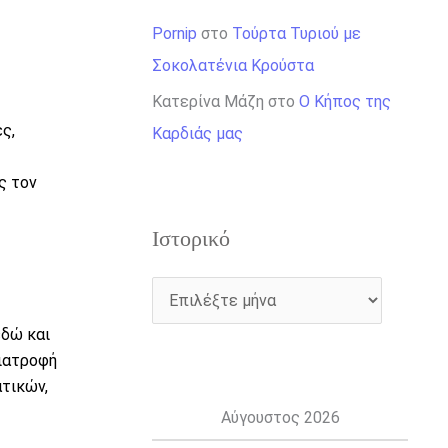
Pornip
στο
Τούρτα Τυριού με
Σοκολατένια Κρούστα
Κατερίνα Μάζη
στο
Ο Κήπος της
ς,
Καρδιάς μας
ς τον
Ιστορικό
εδώ και
διατροφή
ατικών,
Αύγουστος 2026