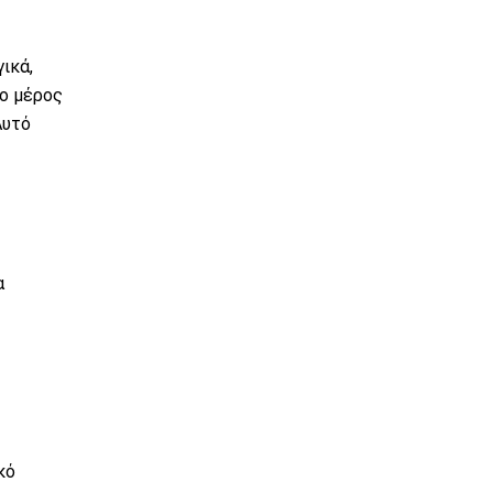
ικά,
το μέρος
Αυτό
α
κό