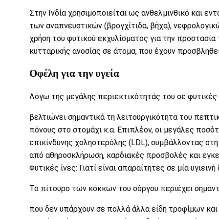
Στην Ινδία χρησιμοποιείται ως
ανθελμινθικό
και
εντ
των
αναπνευστικών
(βρογχίτιδα, βήχα),
νεφρολογικ
χρήση του φυτικού εκχυλίσματος για την προστασία
κυτταρικής ανοσίας σε άτομα, που έχουν προσβληθεί 
Οφέλη για την υγεία
Λόγω της μεγάλης περιεκτικότητάς του σε
φυτικές 
βελτιώνει σημαντικά τη λειτουργικότητα του
πεπτι
πόνους στο στομάχι κ.α. Επιπλέον, οι μεγάλες ποσό
επικίνδυνης
χοληστερόλης
(LDL), συμβάλλοντας στη
από
αθηροσκλήρωση
,
καρδιακές προσβολές
και
εγκε
Φυτικές ίνες: Γιατί είναι απαραίτητες σε μία υγιεινή
Το πίτουρο των κόκκων του σόργου περιέχει σημαν
που δεν υπάρχουν σε πολλά άλλα είδη τροφίμων και