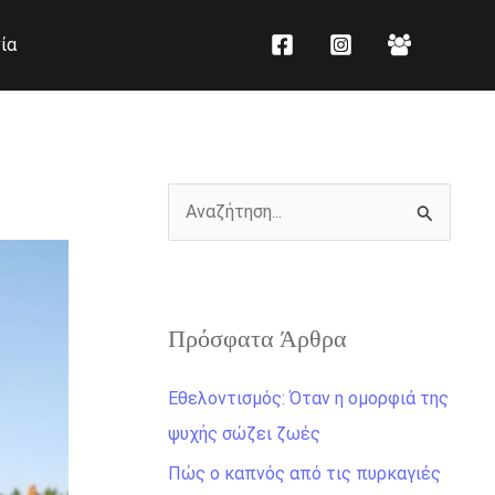
K
Ι
ία
α
σ
τ
τ
η
ο
γ
ρ
ο
ι
Α
ρ
κ
ν
ί
ό
α
ε
ζ
ς
Πρόσφατα Άρθρα
ή
τ
Εθελοντισμός: Όταν η ομορφιά της
η
ψυχής σώζει ζωές
σ
Πώς ο καπνός από τις πυρκαγιές