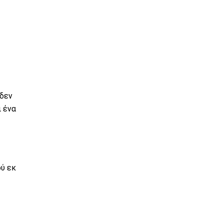
 δεν
ι ένα
ύ εκ