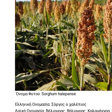
Όνομα Φυτού: Sorghum halepense
Ελληνική Ονομασία: Σόργος ο χαλέπιος
Λαϊκή Ονομασία: Βέλιουρας, Βήλιουρας, Καλαμάγγρα