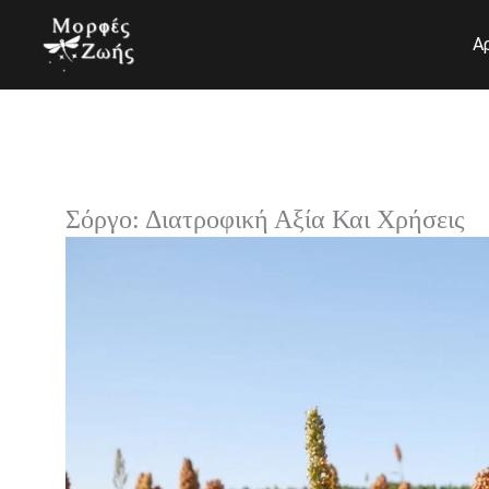
Μετάβαση
στο
Α
περιεχόμενο
Σόργο: Διατροφική Αξία Και Χρήσεις