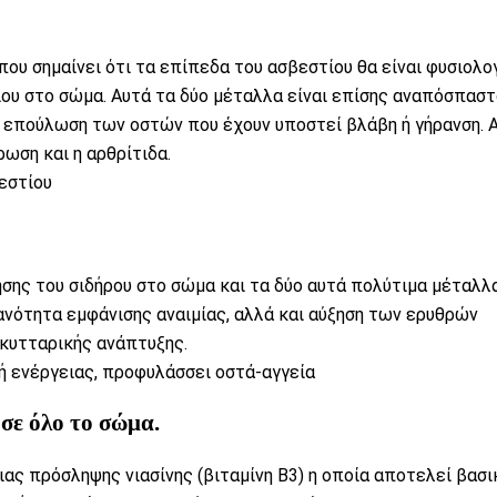
ου σημαίνει ότι τα επίπεδα του ασβεστίου θα είναι φυσιολογ
ου στο σώμα. Αυτά τα δύο μέταλλα είναι επίσης αναπόσπασ
ην επούλωση των
οστών
που έχουν υποστεί βλάβη ή
γήρανση
. 
ρωση
και η
αρθρίτιδα
.
εστίου
σης του σιδήρου στο σώμα και τα δύο αυτά πολύτιμα μέταλλ
ανότητα εμφάνισης αναιμίας, αλλά και αύξηση των ερυθρών
 κυτταρικής ανάπτυξης.
ή ενέργειας, προφυλάσσει οστά-αγγεία
 σε όλο το σώμα.
σιας πρόσληψης
νιασίνης (βιταμίνη Β3)
η οποία αποτελεί βασι