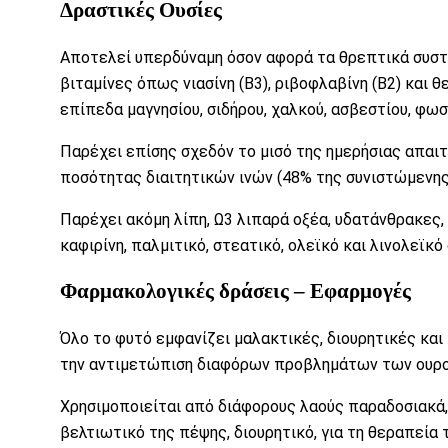
Δραστικές Ουσίες
Αποτελεί υπερδύναμη όσον αφορά τα θρεπτικά συστ
βιταμίνες όπως
νιασίνη (Β3)
,
ριβοφλαβίνη (Β2)
και
θε
επίπεδα
μαγνησίου
,
σιδήρου
,
χαλκού
,
ασβεστίου
,
φωσ
Παρέχει επίσης σχεδόν το μισό της ημερήσιας απα
ποσότητας
διαιτητικών ινών
(48% της συνιστώμενης
Παρέχει ακόμη λίπη,
Ω3 λιπαρά οξέα
,
υδατάνθρακες
καφιρίνη, παλμιτικό, στεατικό, ολεϊκό και λινολεϊκό 
Φαρμακολογικές δράσεις – Εφαρμογές
Όλο το φυτό εμφανίζει μαλακτικές,
διουρητικές
και 
την αντιμετώπιση διαφόρων προβλημάτων των ουρ
Χρησιμοποιείται από διάφορους λαούς παραδοσιακά,
βελτιωτικό της
πέψης
, διουρητικό, για τη θεραπεία