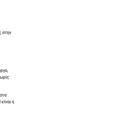
ς στην
όργο,
χωρίς
ματα
είναι η