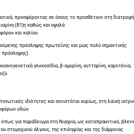
ατικά, προσφέροντας σε όσους το προσθέτουν στη διατροφή
ιαμίνη (Β1)
η καθώς και υψηλά
φόρου
και
καλίου
.
ιτούμενης πρόσληψης
πρωτεΐνης
και μιας πολύ σημαντικής
 πρόσληψης).
, κυανογενετικά γλυκοσίδια, β-αμυρίνη, κυτταρίνη,
καροτένια
,
οξύ.
τονωτικές ιδιότητες και συνιστάται κυρίως, στη λαϊκή ιατρικ
οφόρων οδών.
 όπως για παράδειγμα στη Νιγηρία, ως καταπραϋντικό, βλενν
 του
στομαχικού
άλγους, της
επιληψίας
και της
διάρροιας
.