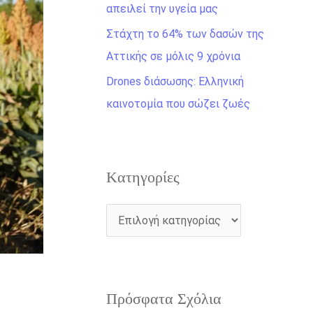
η
απειλεί την υγεία μας
γ
Στάχτη το 64% των δασών της
ι
Αττικής σε μόλις 9 χρόνια
α
Drones διάσωσης: Ελληνική
:
καινοτομία που σώζει ζωές
Kατηγορίες
Πρόσφατα Σχόλια