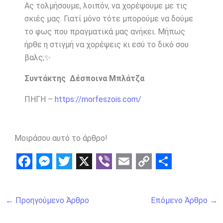
Ας τολμήσουμε, λοιπόν, να χορέψουμε με τις
σκιές μας. Γιατί μόνο τότε μπορούμε να δούμε
το φως που πραγματικά μας ανήκει. Μήπως
ήρθε η στιγμή να χορέψεις κι εσύ το δικό σου
βαλς;✨
Συντάκτης Δέσποινα Μπλάτζα
ΠΗΓΗ –
https://morfeszois.com/
Μοιράσου αυτό το άρθρο!
F
M
T
X
V
E
C
S
a
e
w
i
m
o
h
←
Προηγούμενο Άρθρο
Επόμενο Άρθρο
→
c
s
i
b
a
p
a