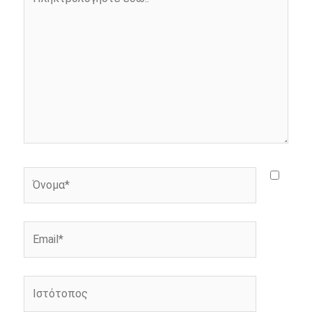
k
e
k
εδώ..
r
Όνομα*
Email*
Ιστότοπος