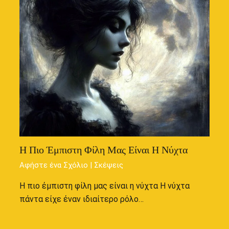
Η Πιο Έμπιστη Φίλη Μας Είναι Η Νύχτα
Αφήστε ένα Σχόλιο
|
Σκέψεις
Η πιο έμπιστη φίλη μας είναι η νύχτα Η νύχτα
πάντα είχε έναν ιδιαίτερο ρόλο…