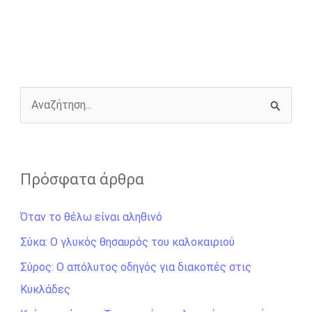
e
s
t
e
i
y
r
b
e
t
r
l
L
e
o
n
e
i
o
g
r
n
k
e
k
r
Α
ν
α
ζ
Πρόσφατα άρθρα
ή
Όταν το θέλω είναι αληθινό
τ
η
Σύκα: Ο γλυκός θησαυρός του καλοκαιριού
σ
Σύρος: Ο απόλυτος οδηγός για διακοπές στις
η
Κυκλάδες
γ