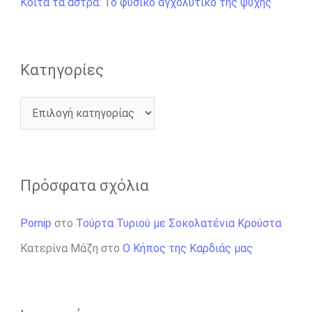
Κοίτα τα άστρα: Το φυσικό αγχολυτικό της ψυχής
ι
α
:
Kατηγορίες
Πρόσφατα σχόλια
Pornip
στο
Τούρτα Τυριού με Σοκολατένια Κρούστα
Κατερίνα Μάζη
στο
Ο Κήπος της Καρδιάς μας