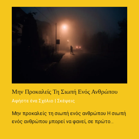
Μην Προκαλείς Τη Σιωπή Ενός Ανθρώπου
Αφήστε ένα Σχόλιο
|
Σκέψεις
Μην προκαλείς τη σιωπή ενός ανθρώπου Η σιωπή
ενός ανθρώπου μπορεί να φανεί, σε πρώτο…